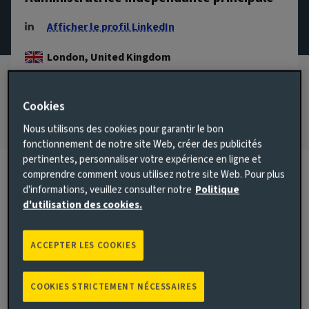
Afficher le profil LinkedIn
London, United Kingdom
S’EST JOINT(E) À AVIVA INVESTORS
2019
Cookies
Nous utilisons des cookies pour garantir le bon
fonctionnement de notre site Web, créer des publicités
pertinentes, personnaliser votre expérience en ligne et
comprendre comment vous utilisez notre site Web. Pour plus
d'informations, veuillez consulter notre
Politique
Biographie
d'utilisation des cookies.
Responsabilités principales
ACCEPTER LES COOKIES
Alexa Coates a été nommée administratrice indépendante
d’Aviva Investors Holdings Limited et d’Aviva Investors UK
COOKIES STRICTEMENT NÉCESSAIRES
Fund Services en novembre 2019. En décembre 2023, elle a