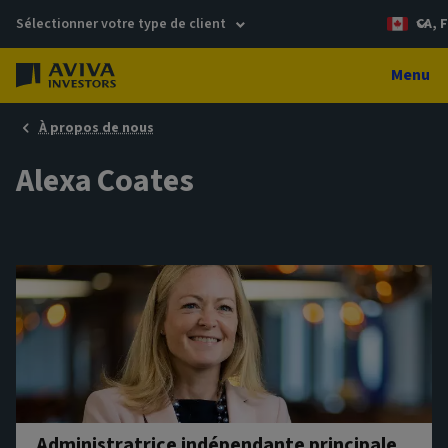
Sélectionner votre type de client
CA, 
Menu
À propos de nous
Alexa Coates
Administratrice indépendante principale