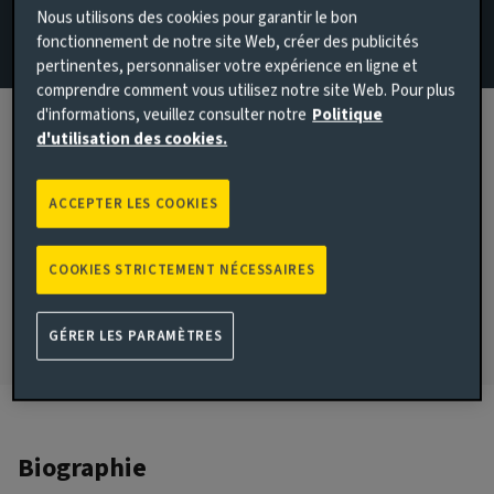
Nous utilisons des cookies pour garantir le bon
+44 7885 225986
fonctionnement de notre site Web, créer des publicités
pertinentes, personnaliser votre expérience en ligne et
Envoyer par courriel à Mark Wells
comprendre comment vous utilisez notre site Web. Pour plus
d'informations, veuillez consulter notre
Politique
Afficher le profil LinkedIn
d'utilisation des cookies.
London, United Kingdom
ACCEPTER LES COOKIES
S’EST JOINT(E) À AVIVA INVESTORS
2015
COOKIES STRICTEMENT NÉCESSAIRES
S’EST JOINT(E) AU SECTEUR
2005
GÉRER LES PARAMÈTRES
Biographie