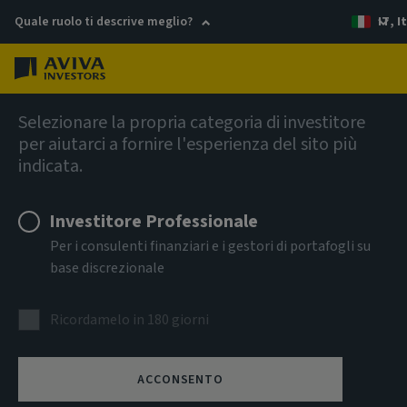
Quale ruolo ti descrive meglio?
IT, I
Menu
Azioni
Selezionare la propria categoria di investitore
per aiutarci a fornire l'esperienza del sito più
indicata.
Aviva Investors - Global
Equity Endurance Fund I EUR
Investitore Professionale
Per i consulenti finanziari e i gestori di portafogli su
Acc
base discrezionale
ISIN
Ricordamelo in 180 giorni
LU2351478669
CLASSE DI ATTIVITÀ
ACCONSENTO
Azioni