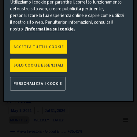
Aggiungi confronto
Utilizziamo i cookie per garantire il corretto funzionamento
del nostro sito web, creare pubblicità pertinente,
personalizzare la tua esperienza online e capire come utilizzi
il nostro sito web. Per ulteriori informazioni, consulta il
nostro
l'Informativa sui cookie.
ACCETTA TUTTI I COOKIE
Cerca
SOLO COOKIE ESSENZIALI
Cancella
PERSONALIZZA I COOKIE
1M
3M
6M
YTD
1Y
5Y
10Y
ALL
Chart
May 1, 2021
→
Jul 31, 2026
Combination chart with 3 data series.
MONTHLY
WEEKLY
DAILY
This chart shows the growth of the fund compared to its benchm
View as data table, Chart
Aviva Investors - Global E… …
+35.41%