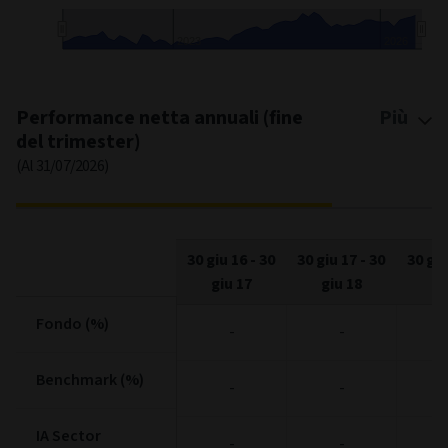
2023
2026
End of interactive chart.
Performance netta annuali (fine
Più
del trimester)
(Al 31/07/2026)
30 giu 16
-
30
30 giu 17
-
30
30 giu
giu 17
giu 18
gi
Fondo (%)
Fondo (%)
-
-
Benchmark (%)
Benchmark (%)
-
-
IA Sector
IA Sector
-
-