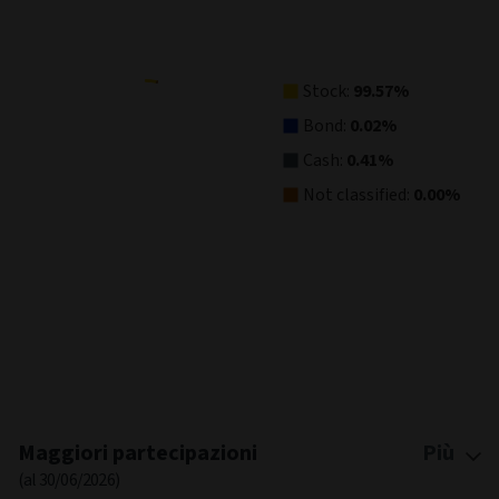
View as data table, Asset Allocation
Stock:
99.57%
Bond:
0.02%
Cash:
0.41%
Not classified:
0.00%
End of interactive chart.
Maggiori partecipazioni
Più
(al 30/06/2026)