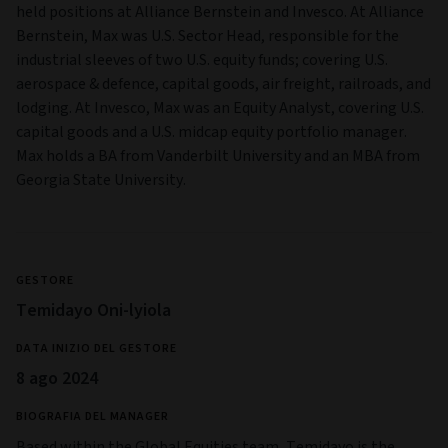
held positions at Alliance Bernstein and Invesco. At Alliance
Bernstein, Max was U.S. Sector Head, responsible for the
industrial sleeves of two U.S. equity funds; covering U.S.
aerospace & defence, capital goods, air freight, railroads, and
lodging. At Invesco, Max was an Equity Analyst, covering U.S.
capital goods and a U.S. midcap equity portfolio manager.
Max holds a BA from Vanderbilt University and an MBA from
Georgia State University.
GESTORE
Temidayo Oni-lyiola
DATA INIZIO DEL GESTORE
8 ago 2024
BIOGRAFIA DEL MANAGER
Based within the Global Equities team, Temidayo is the