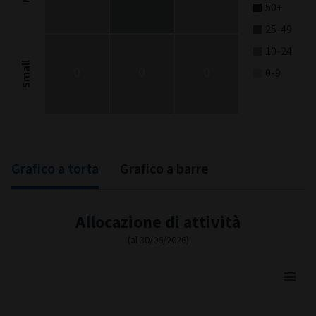
50+
25-49
10-24
Small
0
0
0
0-9
End of interactive chart.
Grafico a torta
Grafico a barre
Allocazione di attività
(al 30/06/2026)
Asset Allocation
Pie chart with 4 slices.