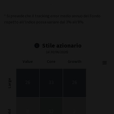
* Si prevede che il tracking error medio annuo del Fondo
rispetto all'Indice possa variare dal 3% all'8%.
Stile azionario
(al 30/06/2026)
Value
Core
Growth
Stock Style
Chart with 9 data points.
Stock Style chart. The chart is a heatmap showing the distribut
Large
26
33
26
View as data table, Stock Style
The chart has 1 X axis displaying categories.
The chart has 1 Y axis displaying categories.
0
12
2
Mid