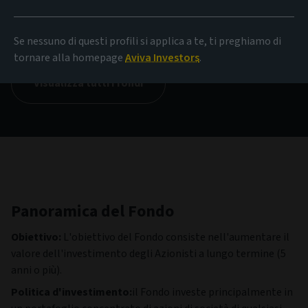
NAV
138,31 EUR
(al 06/08/2026)
Se nessuno di questi profili si applica a te, ti preghiamo di
tornare alla homepage
Aviva Investors
.
Visualizza tutti i fondi
Panoramica del Fondo
Obiettivo:
L'obiettivo del Fondo consiste nell'aumentare il
valore dell'investimento degli Azionisti a lungo termine (5
anni o più).
Politica d'investimento:
il Fondo investe principalmente in