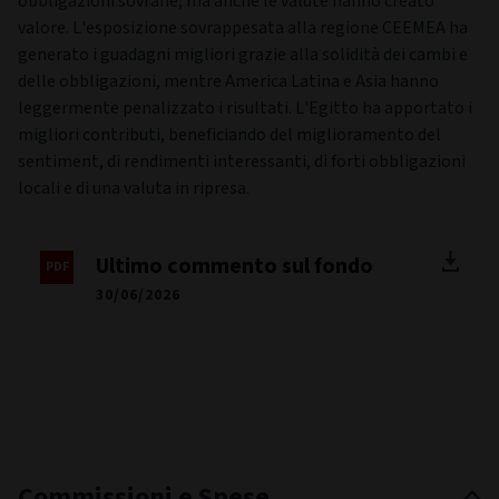
obbligazioni sovrane, ma anche le valute hanno creato
valore. L'esposizione sovrappesata alla regione CEEMEA ha
generato i guadagni migliori grazie alla solidità dei cambi e
delle obbligazioni, mentre America Latina e Asia hanno
leggermente penalizzato i risultati. L'Egitto ha apportato i
migliori contributi, beneficiando del miglioramento del
sentiment, di rendimenti interessanti, di forti obbligazioni
locali e di una valuta in ripresa.
Ultimo commento sul fondo
30/06/2026
Commissioni e Spese