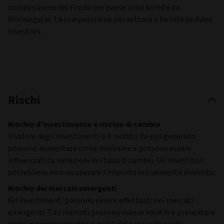
7
Poland (Republic
-
POL
of)
8
Turkey (Republic
-
TUR
of)
9
Mexico (United
-
MEX
Mexican States)
10
Turkey (Republic
-
TUR
of)
Il dati relativi alle maggiori partecipazioni e la
composizione del Fondo per paese sono fornite da
Morningstar. La composizione per settore è fornita da Aviva