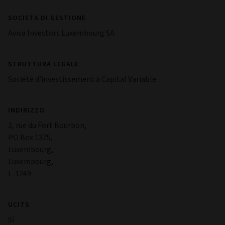
essere volatili.
Rischio di sostenibilità
Il livello del Rischio di sostenibilità può variare a seconda
delle opportunità di investimento identificate dal Gestore
degli investimenti. Ciò significa che il fondo è esposto al
Rischio di sostenibilità. Ciò può influire sul valore degli
investimenti nel lungo periodo.
Le informazioni complete relative ai rischi associati al Fondo
sono riportate nel Prospetto e nel Documento contenente
le informazioni chiave per gli investitori (KIID).
Gestione
SOCIETA DI GESTIONE