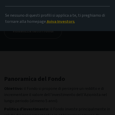
NAV
3,88 EUR
(al 06/08/2026)
Se nessuno di questi profili si applica a te, ti preghiamo di
tornare alla homepage
Aviva Investors
.
Visualizza tutti i fondi
Panoramica del Fondo
Obiettivo:
il Fondo si propone di percepire un reddito e di
incrementare il valore dell'investimento dell'Azionista nel
lungo periodo (almeno 5 anni).
Politica d'investimento:
il Fondo investe principalmente in