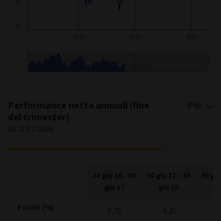
-20
2020
2015
2025
2020
End of interactive chart.
Performance netta annuali (fine
Più
del trimester)
(Al 31/07/2026)
30 giu 16
-
30
30 giu 17
-
30
30 giu
giu 17
giu 18
gi
Fondo (%)
Fondo (%)
0,76
-6,85
10