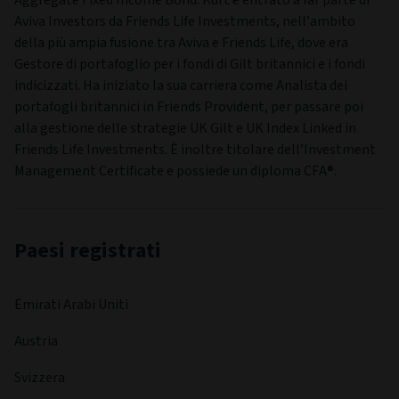
investimenti operando per l’azienda in qualità di trader di
contratti repo. Ha conseguito una laurea in Economia alla
Texas State University.
GESTORE
Kurt Knowlson
DATA INIZIO DEL GESTORE
1 ago 2021
BIOGRAFIA DEL MANAGER
Kurt si occupa della gestione di una serie di fondi di Gilt
britannici e fondi indicizzati, nell’ambito del team aziendale
UK Sovereign ed è co-gestore dei portafogli Global
Aggregate Fixed Income Bond. Kurt è entrato a far parte di
Aviva Investors da Friends Life Investments, nell’ambito
della più ampia fusione tra Aviva e Friends Life, dove era