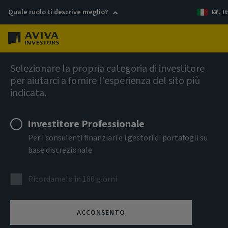
Quale ruolo ti descrive meglio?
IT, I
Menu
Reddito fisso
Selezionare la propria categoria di investitore
per aiutarci a fornire l'esperienza del sito più
indicata.
Aviva Investors - Emerging
Markets Local Currency Bond
Investitore Professionale
Per i consulenti finanziari e i gestori di portafogli su
Fund Bm EUR Inc
base discrezionale
ISIN
Ricordamelo in 180 giorni
LU0274935138
CLASSE DI ATTIVITÀ
ACCONSENTO
Reddito fisso