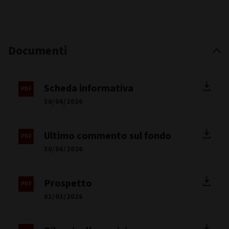
Spagna
Francia
Regno Unito
Irlanda
Italia
Liechtenstein
Lussemburgo
Latvia
Svezia