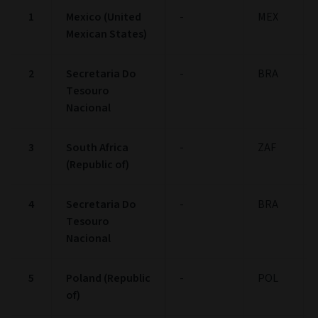
End of interactive chart.
Maggiori partecipazioni
Più
(al 30/06/2026)
Nome
Scadenza
Paese
1
Mexico (United
-
MEX
Mexican States)