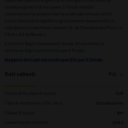
valute dei paesi emergenti e in obbligazioni emesse da
società e governi di tali paesi. Il Fondo investe
costantemente almeno due terzi del patrimonio netto
totale (esclusa la liquidità e gli strumenti equivalenti) in
obbligazioni classificate almeno B- da Standard and Poor's e
Fitch o B3 da Moody's.
Il Gestore degli investimenti decide attivamente la
selezione degli investimenti per il Fondo.
Maggiori dettagli sui rischi specifici per il fondo.
Dati salienti
Più
Valuta della class di azioni
EUR
Tipo di rendimento (Dis / Acc)
Distribuzione
Classe di azioni
Bm
Investimento minimo
EUR 0