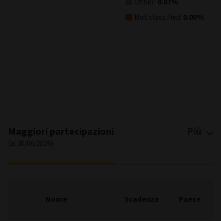
Grafico a torta
Grafico a barre
Allocazione di attività
(al 30/06/2026)
Asset Allocation
Pie chart with 4 slices.
View as data table, Asset Allocation
Bond:
94.05%
Cash:
5.88%
Other:
0.07%
Not classified:
0.00%