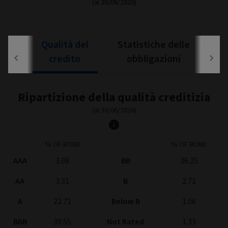
(al 30/06/2026)
Ltd
Mod
Ext
Fixed Income Style
Chart with 9 data points.
Fixed Income Style chart. The chart is a heatmap showing the dis
High
0
0
0
View as data table, Fixed Income Style
The chart has 1 X axis displaying categories.
The chart has 1 Y axis displaying categories.
0
100
0
Mid
50+
25-49
10-24
0
0
0
Low
0-9
End of interactive chart.