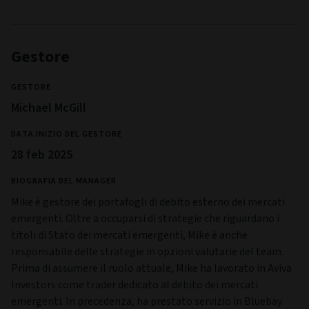
Aviva Investors Luxembourg SA
STRUTTURA LEGALE
Société d'investissement à Capital Variable
INDIRIZZO
2, rue du Fort Bourbon,
PO Box 1375,
Luxembourg,
Luxembourg,
L-1249
UCITS
Sì