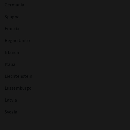
Gestore di portafoglio per i fondi di Gilt britannici e i fondi
indicizzati. Ha iniziato la sua carriera come Analista dei
portafogli britannici in Friends Provident, per passare poi
alla gestione delle strategie UK Gilt e UK Index Linked in
Friends Life Investments. È inoltre titolare dell’Investment
Management Certificate e possiede un diploma CFA®.
Paesi registrati
Emirati Arabi Uniti
Austria
Svizzera
Germania