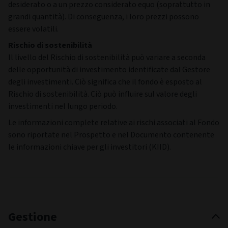
Il valore delle obbligazioni è influenzato dalle variazioni dei
tassi d’interesse e dall’affidabilità creditizia degli emittenti
delle obbligazioni. Le obbligazioni con un reddito potenziale
più alto in genere hanno un maggiore rischio d’insolvenza.
Rischio dei derivati
Gli investimenti possono essere effettuati in derivati, che
sono strumenti complessi e caratterizzati da un elevato
grado di volatilità. I derivati potrebbero non generare i
risultati attesi, con il rischio di incorrere in perdite
significative.
Rischio dei titoli illiquidi
Alcune attività detenute nel Fondo possono essere difficili da
valutare o vendere in un dato momento a un prezzo ritenuto
equo (soprattutto in gran quantità) e pertanto il loro prezzo
può essere molto volatile. Alcuni investimenti potrebbero
essere difficili da valutare o da vendere al momento
desiderato o a un prezzo considerato equo (soprattutto in
grandi quantità). Di conseguenza, i loro prezzi possono