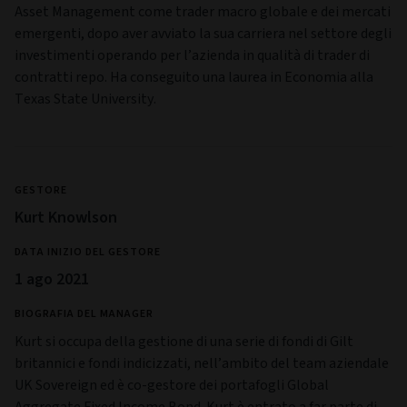
Gestore
GESTORE
Michael McGill
DATA INIZIO DEL GESTORE
28 feb 2025
BIOGRAFIA DEL MANAGER
Mike è gestore dei portafogli di debito esterno dei mercati
emergenti. Oltre a occuparsi di strategie che riguardano i
titoli di Stato dei mercati emergenti, Mike è anche
responsabile delle strategie in opzioni valutarie del team.
Prima di assumere il ruolo attuale, Mike ha lavorato in Aviva
Investors come trader dedicato al debito dei mercati
emergenti. In precedenza, ha prestato servizio in Bluebay
Asset Management come trader macro globale e dei mercati
emergenti, dopo aver avviato la sua carriera nel settore degli