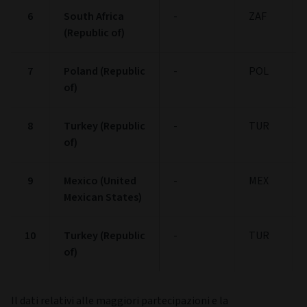
2
Secretaria Do
-
BRA
Tesouro
Nacional
3
South Africa
-
ZAF
(Republic of)
4
Secretaria Do
-
BRA
Tesouro
Nacional
5
Poland (Republic
-
POL
of)
6
South Africa
-
ZAF
(Republic of)