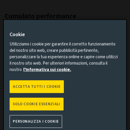
Cumulato performance
Aggiungi confronto
Cookie
Utilizziamo i cookie per garantire il corretto funzionamento
del nostro sito web, creare pubblicità pertinente,
personalizzare la tua esperienza online e capire come utilizzi
il nostro sito web. Per ulteriori informazioni, consulta il
nostro
l'Informativa sui cookie.
Cerca
ACCETTA TUTTI I COOKIE
Cancella
SOLO COOKIE ESSENZIALI
PERSONALIZZA I COOKIE
1M
3M
6M
YTD
1Y
5Y
10Y
ALL
Chart