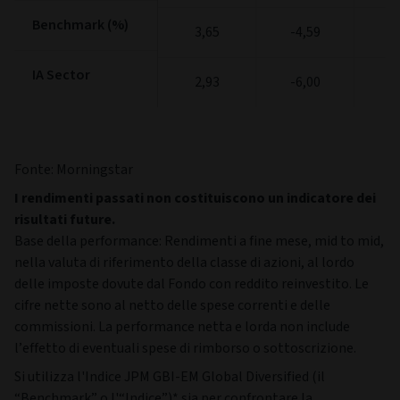
Benchmark (%)
Benchmark (%)
3,65
-4,59
11
IA Sector
IA Sector
2,93
-6,00
9
Fonte: Morningstar
I rendimenti passati non costituiscono un indicatore dei
risultati future.
Base della performance: Rendimenti a fine mese, mid to mid,
nella valuta di riferimento della classe di azioni, al lordo
delle imposte dovute dal Fondo con reddito reinvestito. Le
cifre nette sono al netto delle spese correnti e delle
commissioni. La performance netta e lorda non include
l’effetto di eventuali spese di rimborso o sottoscrizione.
Si utilizza l'Indice JPM GBI-EM Global Diversified (il
“Benchmark” o l'“Indice”)* sia per confrontare la