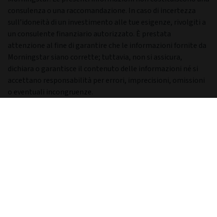
Relazione semestrale
30/06/2025
Visualizza i documenti legali della gamma di fondi qui.
Informazioni importanti
Salvo altrimenti indicato, la fonte di tutti i dati relativi a
composizione del fondo, portafoglio e performance è
Morningstar. Le presenti informazioni non costituiscono una
consulenza o una raccomandazione. In caso di incertezza
sull’idoneità di un investimento alle tue esigenze, rivolgiti a