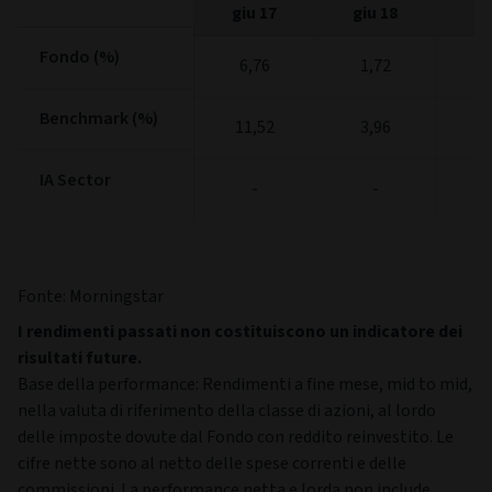
giu 17
giu 18
gi
Fondo (%)
Fondo (%)
6,76
1,72
4
Benchmark (%)
Benchmark (%)
11,52
3,96
5
IA Sector
IA Sector
-
-
Fonte: Morningstar
I rendimenti passati non costituiscono un indicatore dei
risultati future.
Base della performance: Rendimenti a fine mese, mid to mid,
nella valuta di riferimento della classe di azioni, al lordo
delle imposte dovute dal Fondo con reddito reinvestito. Le
cifre nette sono al netto delle spese correnti e delle
commissioni. La performance netta e lorda non include