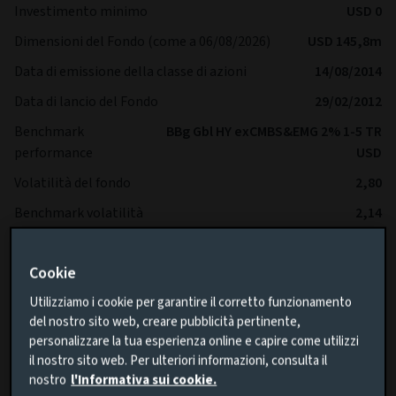
Investimento minimo
USD 0
Dimensioni del Fondo (come a 06/08/2026)
USD 145,8m
Data di emissione della classe di azioni
14/08/2014
Data di lancio del Fondo
29/02/2012
Benchmark
BBg Gbl HY exCMBS&EMG 2% 1-5 TR
performance
USD
Volatilità del fondo
2,80
Benchmark volatilità
2,14
SFDR
Article 8
Cookie
IA Sector
-
Utilizziamo i cookie per garantire il corretto funzionamento
del nostro sito web, creare pubblicità pertinente,
*La gestione del Fondo dovrebbe avvenire con una volatilità
personalizzare la tua esperienza online e capire come utilizzi
inferiore rispetto a quella del Benchmark in un'ottica di
il nostro sito web. Per ulteriori informazioni, consulta il
lungo termine.
nostro
l'Informativa sui cookie.