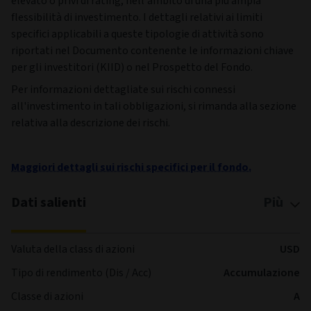
elevato o privi di rating, nell'ambito di una più ampia
flessibilità di investimento. I dettagli relativi ai limiti
specifici applicabili a queste tipologie di attività sono
riportati nel Documento contenente le informazioni chiave
per gli investitori (KIID) o nel Prospetto del Fondo.
Per informazioni dettagliate sui rischi connessi
all'investimento in tali obbligazioni, si rimanda alla sezione
relativa alla descrizione dei rischi.
Maggiori dettagli sui rischi specifici per il fondo.
Dati salienti
Più
Valuta della class di azioni
USD
Tipo di rendimento (Dis / Acc)
Accumulazione
Classe di azioni
A