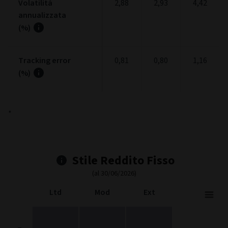
Volatilità
2,88
2,93
4,42
annualizzata
(%)
Tracking error
0,81
0,80
1,16
(%)
*
Stile Reddito Fisso
(al 30/06/2026)
Ltd
Mod
Ext
Fixed Income Style
Chart with 9 data points.