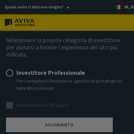
Quale ruolo ti descrive meglio?
IT, I
Menu
Reddito fisso
Selezionare la propria categoria di investitore
per aiutarci a fornire l'esperienza del sito più
indicata.
Aviva Investors - Short
Duration Global High Yield
Investitore Professionale
Per i consulenti finanziari e i gestori di portafogli su
Bond Fund A USD Acc
base discrezionale
ISIN
Ricordamelo in 180 giorni
LU1088029878
CLASSE DI ATTIVITÀ
ACCONSENTO
Reddito fisso