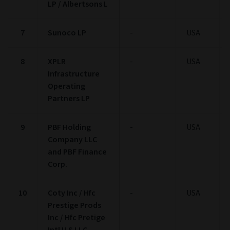
LP / Albertsons L
7
Sunoco LP
-
USA
8
XPLR
-
USA
Infrastructure
Operating
Partners LP
9
PBF Holding
-
USA
Company LLC
and PBF Finance
Corp.
10
Coty Inc / Hfc
-
USA
Prestige Prods
Inc / Hfc Pretige
Intl U S LLC