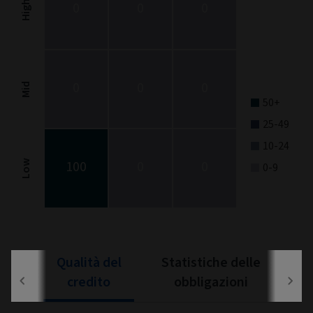
Fixed Income Style chart. The chart is a heatmap showing the dis
High
0
0
0
View as data table, Fixed Income Style
The chart has 1 X axis displaying categories.
The chart has 1 Y axis displaying categories.
0
0
0
Mid
50+
25-49
10-24
100
0
0
Low
0-9
End of interactive chart.
Qualità del
Statistiche delle
credito
obbligazioni