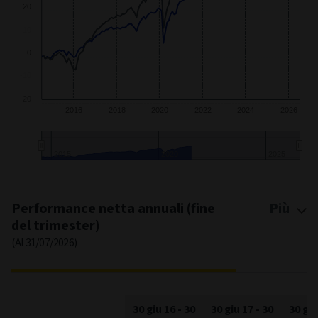
2016
2018
2020
2022
2024
2026
2015
2020
2025
End of interactive chart.
Performance netta annuali (fine
Più
del trimester)
(Al 31/07/2026)
30 giu 16
-
30
30 giu 17
-
30
30 giu