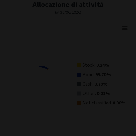
Allocazione di attività
(al 30/06/2026)
Asset Allocation
Pie chart with 5 slices.
View as data table, Asset Allocation
Stock:
0.24%
Bond:
95.70%
Cash:
3.79%
Other:
0.28%
Not classified:
0.00%