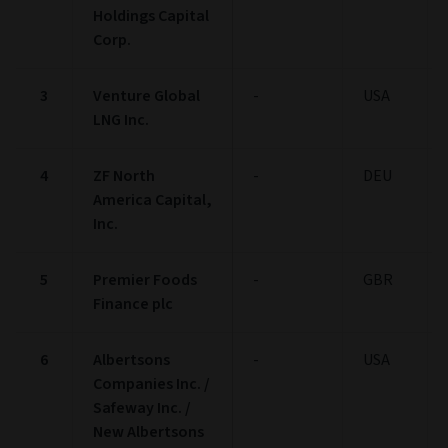
Holdings Capital
Corp.
3
Venture Global
-
USA
LNG Inc.
4
ZF North
-
DEU
America Capital,
Inc.
5
Premier Foods
-
GBR
Finance plc
6
Albertsons
-
USA
Companies Inc. /
Safeway Inc. /
New Albertsons