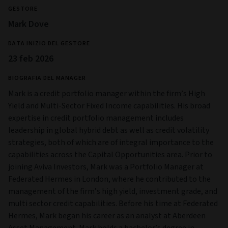
GESTORE
Mark Dove
DATA INIZIO DEL GESTORE
23 feb 2026
BIOGRAFIA DEL MANAGER
Mark is a credit portfolio manager within the firm’s High
Yield and Multi‑Sector Fixed Income capabilities. His broad
expertise in credit portfolio management includes
leadership in global hybrid debt as well as credit volatility
strategies, both of which are of integral importance to the
capabilities across the Capital Opportunities area. Prior to
joining Aviva Investors, Mark was a Portfolio Manager at
Federated Hermes in London, where he contributed to the
management of the firm’s high yield, investment grade, and
multi sector credit capabilities. Before his time at Federated
Hermes, Mark began his career as an analyst at Aberdeen
Asset Management. Mark holds a bachelor’s degree in