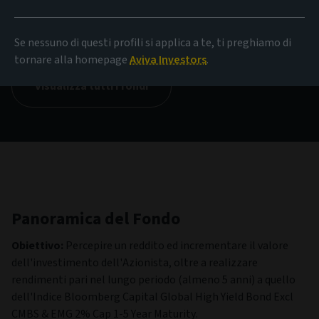
NAV
15,85 USD
(al 06/08/2026)
Se nessuno di questi profili si applica a te, ti preghiamo di
tornare alla homepage
Aviva Investors
.
Visualizza tutti i fondi
Panoramica del Fondo
Obiettivo:
Percepire un reddito ed incrementare il valore
dell'investimento dell'Azionista, oltre a realizzare
rendimenti pari nel lungo periodo (almeno 5 anni) a quello
dell'Indice Bloomberg Capital Global High Yield Bond Excl
CMBS & EMG 2% Cap 1-5 Year Maturity.