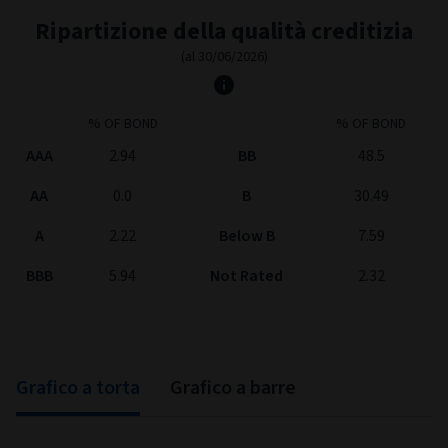
Ripartizione della qualità creditizia
(al
30/06/2026)
% OF BOND
% OF BOND
AAA
2.94
BB
48.5
AA
0.0
B
30.49
A
2.22
Below B
7.59
BBB
5.94
Not Rated
2.32
Grafico a torta
Grafico a barre