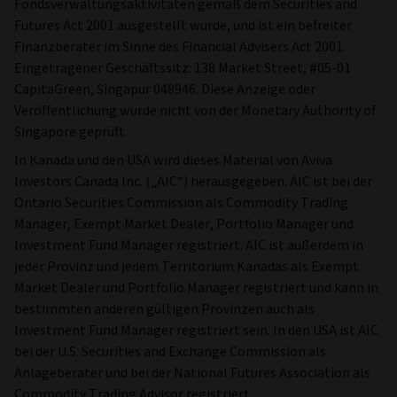
Fondsverwaltungsaktivitäten gemäß dem Securities and
Futures Act 2001 ausgestellt wurde, und ist ein befreiter
Finanzberater im Sinne des Financial Advisers Act 2001.
Eingetragener Geschäftssitz: 138 Market Street, #05-01
CapitaGreen, Singapur 048946. Diese Anzeige oder
Veröffentlichung wurde nicht von der Monetary Authority of
Singapore geprüft.
In Kanada und den USA wird dieses Material von Aviva
Investors Canada Inc. („AIC“) herausgegeben. AIC ist bei der
Ontario Securities Commission als Commodity Trading
Manager, Exempt Market Dealer, Portfolio Manager und
Investment Fund Manager registriert. AIC ist außerdem in
jeder Provinz und jedem Territorium Kanadas als Exempt
Market Dealer und Portfolio Manager registriert und kann in
bestimmten anderen gültigen Provinzen auch als
Investment Fund Manager registriert sein. In den USA ist AIC
bei der U.S. Securities and Exchange Commission als
Anlageberater und bei der National Futures Association als
Commodity Trading Advisor registriert.