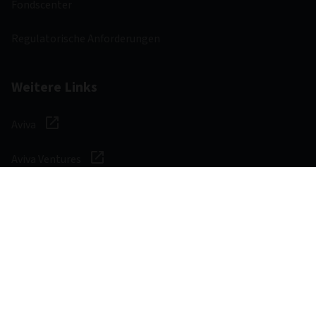
Fondscenter
Regulatorische Anforderungen
Weitere Links
Aviva
Aviva Ventures
Karriere
Social Media