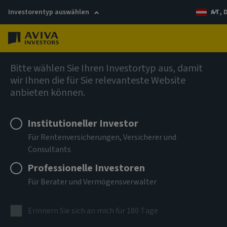
Investorentyp auswählen
AT, 
Menü
Private Markets
Bitte wählen Sie Ihren Investortyp aus, damit
wir Ihnen die für Sie relevanteste Website
Einblicke in die Private
anbieten können.
Markets
Institutioneller Investor
Für Rentenversicherungen, Versicherer und
Trends, die Anlegerstrategien prägen
Consultants
Professionelle Investoren
Für Berater und Vermögensverwalter
Erinnern Sie sich an mich für 180 Tage