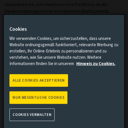
analysieren wir, wie Investoren ihre Portfolios an die
Herausforderungen eines komplexeren Marktumfelds
anpassen.
Lesen Sie die Artikel, um mehr darüber zu erfahren:
Cookies
Wir verwenden Cookies, um sicherzustellen, dass unsere
Warum Evergreen-Strukturen den Zugang von
Website ordnungsgemäß funktioniert, relevante Werbung zu
Investoren zu Private Markets verändern
erstellen, Ihr Online-Erlebnis zu personalisieren und zu
verstehen, wie Sie unsere Website nutzen. Weitere
Wie demografische Entwicklungen und strukturelle
Informationen finden Sie in unserem
Hinweis zu Cookies.
Wohnungsengpässe Chancen im
Wohnimmobiliensektor schaffen
Warum Private Debt deutlich vielfältiger und
ALLE COOKIES AKZEPTIEREN
differenzierter ist, als jüngste Schlagzeilen vermuten
lassen
NUR WESENTLICHE COOKIES
Lesen Sie die vollständige Beitragsreihe und erfahren Sie
COOKIES VERWALTEN
mehr über die Trends, Chancen und strukturellen
Veränderungen, die die Private Markets im Jahr 2026 und