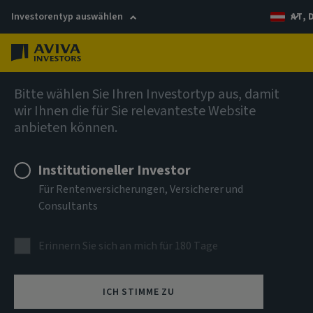
Investorentyp auswählen
AT, 
Menü
Private Markets
Bitte wählen Sie Ihren Investortyp aus, damit
wir Ihnen die für Sie relevanteste Website
anbieten können.
Private Markets Study
Institutioneller Investor
2026
Für Rentenversicherungen, Versicherer und
Consultants
Erhalten Sie den multidimensionalen Blick auf die Private
Erinnern Sie sich an mich für 180 Tage
Markets.
Herunterladen
ICH STIMME ZU