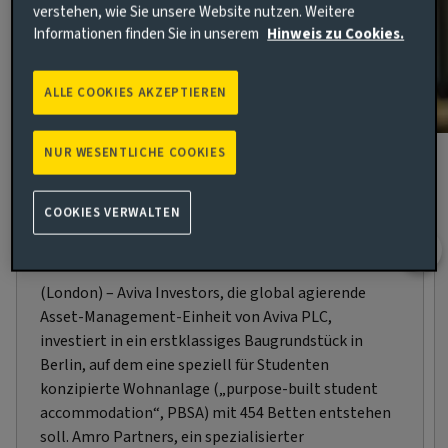
verstehen, wie Sie unsere Website nutzen. Weitere
Informationen finden Sie in unserem
Hinweis zu Cookies.
ALLE COOKIES AKZEPTIEREN
NUR WESENTLICHE COOKIES
Aviva Investors und Amro Partners
erwerben PBSA-Entwicklungsprojekt in
COOKIES VERWALTEN
Berlin
30 JULI 2026
(London) – Aviva Investors, die global agierende
Asset-Management-Einheit von Aviva PLC,
investiert in ein erstklassiges Baugrundstück in
Berlin, auf dem eine speziell für Studenten
konzipierte Wohnanlage („purpose-built student
accommodation“, PBSA) mit 454 Betten entstehen
soll. Amro Partners, ein spezialisierter