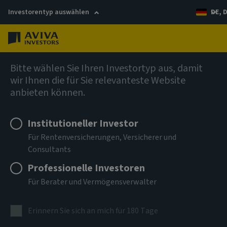
Investorentyp auswählen
DE, 
Menü
German
Bitte wählen Sie Ihren Investortyp aus, damit
wir Ihnen die für Sie relevanteste Website
Barrierefreiheit
anbieten können.
Institutioneller Investor
Für Rentenversicherungen, Versicherer und
Consultants
Barrierefreiheit bei Aviva Investors
Professionelle Investoren
Unsere Dienstleistungen richten sich an alle. Hier haben wir
Für Berater und Vermögensverwalter
Informationen zur Nutzung unserer Website und unserer
Dienstleistungen zusammengestellt – für alle
Anforderungen und Bedürfnisse.
Erinnern Sie sich an mich für 180 Tage