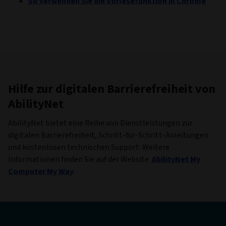
So verwenden Sie die Vorlesefunktion in Chrome
Hilfe zur digitalen Barrierefreiheit von
AbilityNet
AbilityNet bietet eine Reihe von Dienstleistungen zur
digitalen Barrierefreiheit, Schritt-für-Schritt-Anleitungen
und kostenlosen technischen Support. Weitere
Informationen finden Sie auf der Website
AbilityNet My
Computer My Way
.