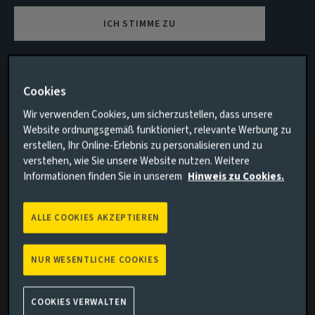
Passen Sie unsere Webseite
ICH STIMME ZU
Ihren Bedürfnissen an
Wenn keiner der oben genannten Punkte auf Sie zutrifft,
Cookies
Textgröße online
gehen Sie bitte zur Aviva Investors-Homepage zurück.
Um die Textgröße in Ihrem Internetbrowser zu ändern oder
Wir verwenden Cookies, um sicherzustellen, dass unsere
Website ordnungsgemäß funktioniert, relevante Werbung zu
Ihren Bildschirm zu vergrößern, rufen Sie das
erstellen, Ihr Online-Erlebnis zu personalisieren und zu
Menü
Einstellungen
in Ihrem Browser auf. Die Option zum
verstehen, wie Sie unsere Website nutzen. Weitere
Ändern der Textgröße ist normalerweise
Informationen finden Sie in unserem
Hinweis zu Cookies.
unter
Einstellungen
,
Ansicht
oder
Darstellung
zu finden.
Im Folgenden finden Sie ausführlichere Anleitungen für die
ALLE COOKIES AKZEPTIEREN
gängigsten Webbrowser.
Textgröße ändern in Microsoft Edge
NUR WESENTLICHE COOKIES
Textgröße ändern in Safari
Textgröße ändern in Google Chrome
COOKIES VERWALTEN