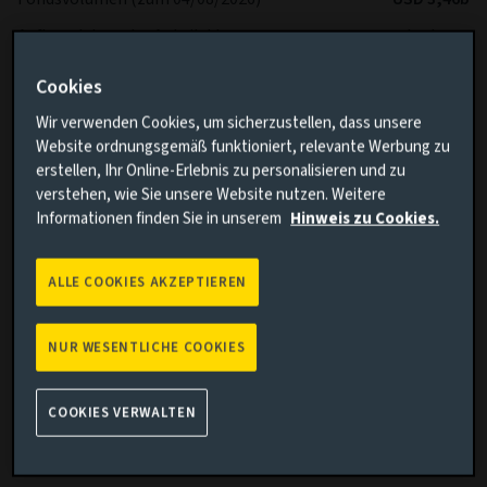
Auflagedatum der Anteilsklasse
09/01/2024
Auflagedatum des Fonds
22/09/2008
Cookies
Performance-
BBg Gbl HY ex CMBS&EMG 2% C TR
Wir verwenden Cookies, um sicherzustellen, dass unsere
Benchmark
HEUR
Website ordnungsgemäß funktioniert, relevante Werbung zu
erstellen, Ihr Online-Erlebnis zu personalisieren und zu
Fondsvolatilität
-
verstehen, wie Sie unsere Website nutzen. Weitere
Volatilität Benchmark
-
Informationen finden Sie in unserem
Hinweis zu Cookies.
SFDR
Article 8
IA Sector
Global High Yield Bond
ALLE COOKIES AKZEPTIEREN
NUR WESENTLICHE COOKIES
*Es wird erwartet, dass der Fonds im Vergleich zur
Benchmark langfristig eine geringere Volatilität aufweist.
COOKIES VERWALTEN