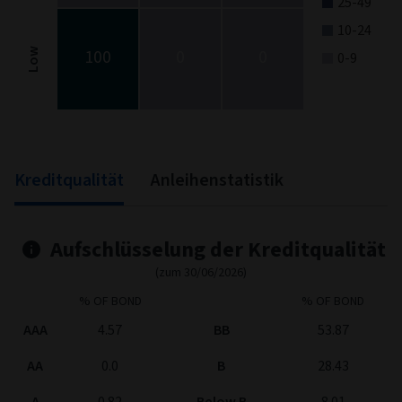
25-49
10-24
100
0
0
Low
0-9
End of interactive chart.
Kreditqualität
Anleihenstatistik
Aufschlüsselung der Kreditqualität
(zum 30/06/2026)
% OF BOND
% OF BOND
AAA
4.57
BB
53.87
AA
0.0
B
28.43
A
0.82
Below B
8.01