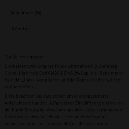
Benchmark (%)
Benchmark (%)
-
-
IA Sector
IA Sector
-
-
Quelle: Morningstar
Die Wertentwicklung des Fonds wird mit dem Bloomberg
Global High Yield Excl CMBS & EMG 2% Cap (die „Benchmark“
bzw. der „Index“) verglichen, und der Fonds strebt an, diesen
zu übertreffen.
Bitte beachten Sie, dass es sich um eine abgesicherte
Anteilsklasse handelt. Aufgrund der Zinsdifferenz und der mit
der Durchführung der Absicherungsaktivitäten verbundenen
Kosten wird diese Anteilsklasse ein anderes Ergebnis
aufweisen als die entsprechende Anteilsklasse in der