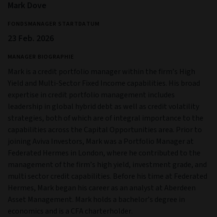
Mark Dove
FONDSMANAGER STARTDATUM
23 Feb. 2026
MANAGER BIOGRAPHIE
Mark is a credit portfolio manager within the firm’s High
Yield and Multi‑Sector Fixed Income capabilities. His broad
expertise in credit portfolio management includes
leadership in global hybrid debt as well as credit volatility
strategies, both of which are of integral importance to the
capabilities across the Capital Opportunities area. Prior to
joining Aviva Investors, Mark was a Portfolio Manager at
Federated Hermes in London, where he contributed to the
management of the firm’s high yield, investment grade, and
multi sector credit capabilities. Before his time at Federated
Hermes, Mark began his career as an analyst at Aberdeen
Asset Management. Mark holds a bachelor’s degree in
economics and is a CFA charterholder.