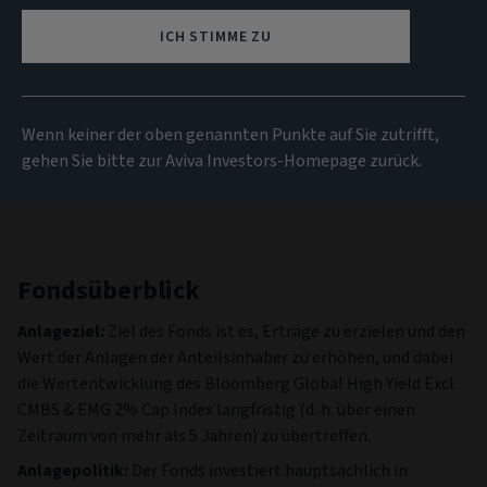
102,78 EUR
(zum 04/08/2026)
ICH STIMME ZU
Alle Fonds anzeigen
Wenn keiner der oben genannten Punkte auf Sie zutrifft,
gehen Sie bitte zur Aviva Investors-Homepage zurück.
Fondsüberblick
Anlageziel:
Ziel des Fonds ist es, Erträge zu erzielen und den
Wert der Anlagen der Anteilsinhaber zu erhöhen, und dabei
die Wertentwicklung des Bloomberg Global High Yield Excl
CMBS & EMG 2% Cap Index langfristig (d. h. über einen
Zeitraum von mehr als 5 Jahren) zu übertreffen.
Anlagepolitik:
Der Fonds investiert hauptsächlich in