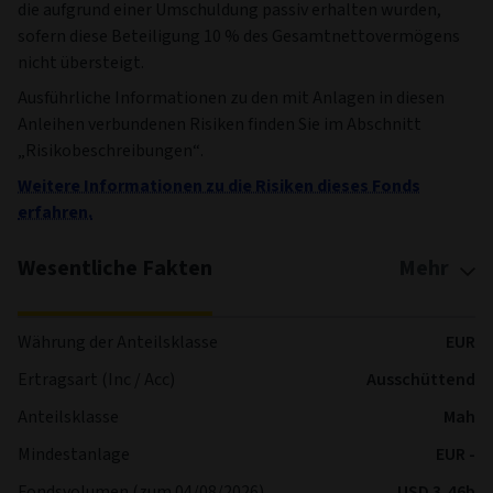
die aufgrund einer Umschuldung passiv erhalten wurden,
sofern diese Beteiligung 10 % des Gesamtnettovermögens
nicht übersteigt.
Ausführliche Informationen zu den mit Anlagen in diesen
Anleihen verbundenen Risiken finden Sie im Abschnitt
„Risikobeschreibungen“.
Weitere Informationen zu die Risiken dieses Fonds
erfahren.
Wesentliche Fakten
Mehr
Währung der Anteilsklasse
EUR
Ertragsart (Inc / Acc)
Ausschüttend
Anteilsklasse
Mah
Mindestanlage
EUR -
Fondsvolumen (zum 04/08/2026)
USD 3,46b