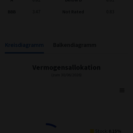
BBB
3.47
Not Rated
0.83
Kreisdiagramm
Balkendiagramm
Vermogensallokation
(zum 30/06/2026)
Asset Allocation
Pie chart with 4 slices.
View as data table, Asset Allocation
Stock:
0.15%