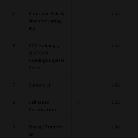
5
American Axle &
-
USA
1
Manufacturing,
Inc.
6
CCO Holdings,
-
USA
1
LLC/ CCO
Holdings Capital
Corp.
7
Sunoco LP
-
USA
1
8
Fair Isaac
-
USA
1
Corporation
9
Energy Transfer
-
USA
1
LP