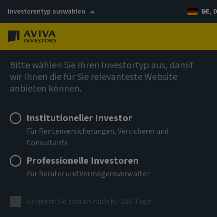
Investorentyp auswählen
DE, 
Menü
Anleihen
Bitte wählen Sie Ihren Investortyp aus, damit
wir Ihnen die für Sie relevanteste Website
anbieten können.
Aviva Investors - Global High
Yield Bond Fund Mah EUR Inc
Institutioneller Investor
Für Rentenversicherungen, Versicherer und
Consultants
ISIN
LU2736017083
Professionelle Investoren
Für Berater und Vermögensverwalter
ANLAGEKLASSE
Anleihen
Erinnern Sie sich an mich für 180 Tage
NIW