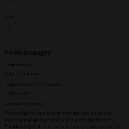
UCITS
Ja
Fondsmanager
FONDSMANAGER
Fabrice Pellous
FONDSMANAGER STARTDATUM
18 Nov. 2024
MANAGER BIOGRAPHIE
Fabrice leads the global high yield desk and is a named
portfolio manager on the Global High Yield and Short
Duration High Yield strategies. In this role, he oversees the