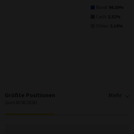
Bond:
94.39%
Cash:
2.32%
Other:
3.14%
End of interactive chart.
Größte Positionen
Mehr
(zum 30/06/2026)
F