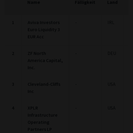
Name
Fälligkeit
Land
(
1
Aviva Investors
-
IRL
2
Euro Liquidity 3
EUR Acc
2
ZF North
-
DEU
1
America Capital,
Inc.
3
Cleveland-Cliffs
-
USA
1
Inc
4
XPLR
-
USA
1
Infrastructure
Operating
Partners LP