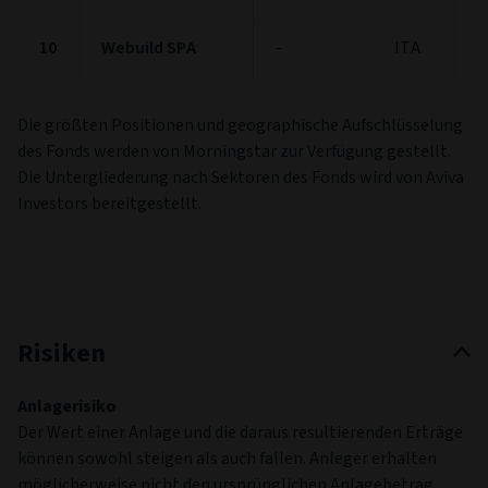
10
Webuild SPA
-
ITA
1
Die größten Positionen und geographische Aufschlüsselung
des Fonds werden von Morningstar zur Verfügung gestellt.
Die Untergliederung nach Sektoren des Fonds wird von Aviva
Investors bereitgestellt.
Risiken
Anlagerisiko
Der Wert einer Anlage und die daraus resultierenden Erträge
können sowohl steigen als auch fallen. Anleger erhalten
möglicherweise nicht den ursprünglichen Anlagebetrag