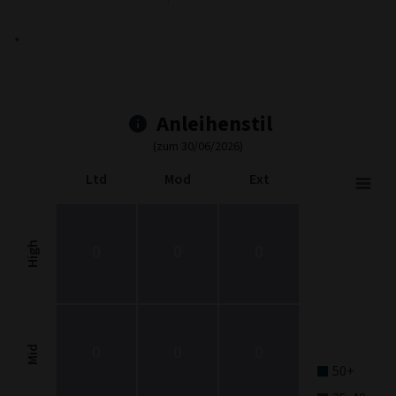
*
Anleihenstil
(zum 30/06/2026)
Ltd
Mod
Ext
Fixed Income Style
Chart with 9 data points.
Fixed Income Style chart. The chart is a heatmap showing the dis
High
0
0
0
View as data table, Fixed Income Style
The chart has 1 X axis displaying categories.
The chart has 1 Y axis displaying categories.
0
0
0
Mid
50+