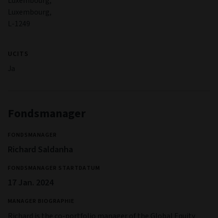
Luxembourg,
Luxembourg,
L-1249
UCITS
Ja
Fondsmanager
FONDSMANAGER
Richard Saldanha
FONDSMANAGER STARTDATUM
17 Jan. 2024
MANAGER BIOGRAPHIE
Richard is the co-portfolio manager of the Global Equity