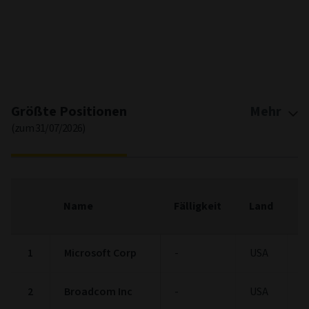
End of interactive chart.
Größte Positionen
Mehr
(zum 31/07/2026)
F
Name
Fälligkeit
Land
(
1
Microsoft Corp
-
USA
5
2
Broadcom Inc
-
USA
3