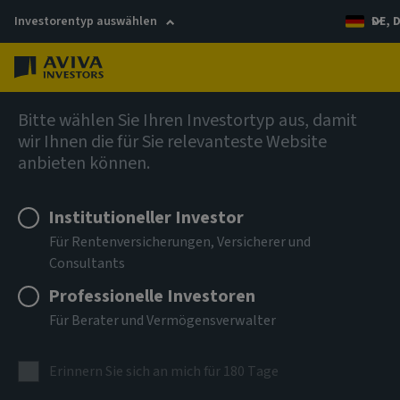
Investorentyp auswählen
DE, 
Menü
Global Equity Income Fund (SICAV)
Bitte wählen Sie Ihren Investortyp aus, damit
wir Ihnen die für Sie relevanteste Website
anbieten können.
Aviva Investors - Global
Equity Income Fund Class I
Institutioneller Investor
Für Rentenversicherungen, Versicherer und
USD Accumulation
Consultants
Professionelle Investoren
ISIN
LU2607537201
Für Berater und Vermögensverwalter
ANLAGEKLASSE
Erinnern Sie sich an mich für 180 Tage
Aktien