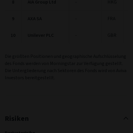
8
AIA Group Ltd
-
HKG
2
9
AXA SA
-
FRA
2
10
Unilever PLC
-
GBR
2
Die größten Positionen und geographische Aufschlüsselung
des Fonds werden von Morningstar zur Verfügung gestellt.
Die Untergliederung nach Sektoren des Fonds wird von Aviva
Investors bereitgestellt.
Risiken
Derivaterisiko