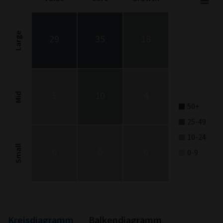
Stock Style
Chart with 9 data points.
Stock Style chart. The chart is a heatmap showing the distribut
Large
29
35
18
View as data table, Stock Style
The chart has 1 X axis displaying categories.
The chart has 1 Y axis displaying categories.
5
10
4
Mid
50+
25-49
10-24
Small
0
0
0
0-9
End of interactive chart.
Kreisdiagramm
Balkendiagramm