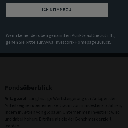
NIW
ICH STIMME ZU
145,41 USD
(zum 05/08/2026)
Alle Fonds anzeigen
Wenn keiner der oben genannten Punkte auf Sie zutrifft,
gehen Sie bitte zur Aviva Investors-Homepage zurück.
Fondsüberblick
Anlageziel:
Langfristige Wertsteigerung der Anlagen der
Anteilseigner über einen Zeitraum von mindestens 5 Jahren,
indem in Aktien von globalen Unternehmen investiert wird
und dabei höhere Erträge als die der Benchmark erzielt
werden.