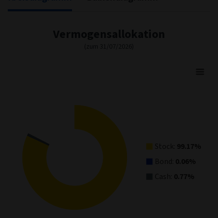
Vermogensallokation
(zum 31/07/2026)
Asset Allocation
Pie chart with 3 slices.
View as data table, Asset Allocation
Stock:
99.17%
Bond:
0.06%
Cash:
0.77%