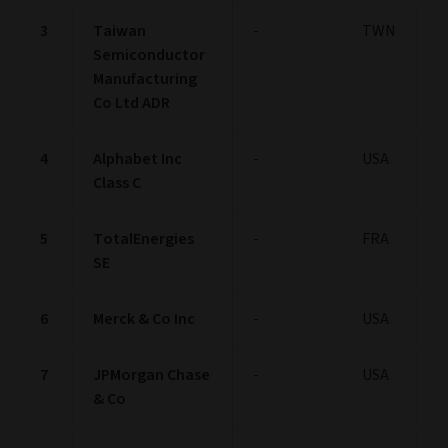
3
Taiwan
-
TWN
3
Semiconductor
Manufacturing
Co Ltd ADR
4
Alphabet Inc
-
USA
3
Class C
5
TotalEnergies
-
FRA
3
SE
6
Merck & Co Inc
-
USA
3
7
JPMorgan Chase
-
USA
3
& Co