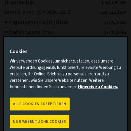
Mindestanlage
USD 100.000
Fondsvolumen (zum 05/08/2026)
USD 122,15m
Auflagedatum der Anteilsklasse
17/01/2024
Auflagedatum des Fonds
17/01/2024
Performance-Benchmark
MSCI ACWI NR USD
Cookies
Fondsvolatilität
-
Wir verwenden Cookies, um sicherzustellen, dass unsere
Volatilität Benchmark
-
Website ordnungsgemäß funktioniert, relevante Werbung zu
SFDR
Article 8
erstellen, Ihr Online-Erlebnis zu personalisieren und zu
verstehen, wie Sie unsere Website nutzen. Weitere
IA Sector
-
Informationen finden Sie in unserem
Hinweis zu Cookies.
ALLE COOKIES AKZEPTIEREN
NUR WESENTLICHE COOKIES