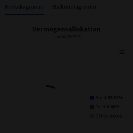
Kreisdiagramm
Balkendiagramm
Vermogensallokation
(zum 30/06/2026)
Asset Allocation
Pie chart with 3 slices.
View as data table, Asset Allocation
Bond:
93.32%
Cash:
6.68%
Other:
0.00%