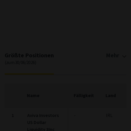
End of interactive chart.
Größte Positionen
Mehr
(zum 30/06/2026)
F
Name
Fälligkeit
Land
(
1
Aviva Investors
-
IRL
3
US Dollar
Liquidity 3Inc