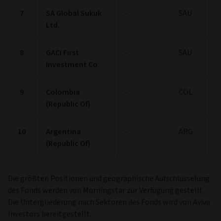
7
SA Global Sukuk
-
SAU
1
Ltd.
8
GACI First
-
SAU
1
Investment Co.
9
Colombia
-
COL
1
(Republic Of)
10
Argentina
-
ARG
1
(Republic Of)
Die größten Positionen und geographische Aufschlüsselung
des Fonds werden von Morningstar zur Verfügung gestellt.
Die Untergliederung nach Sektoren des Fonds wird von Aviva
Investors bereitgestellt.