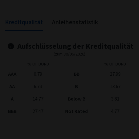
End of interactive chart.
Kreditqualität
Anleihenstatistik
Aufschlüsselung der Kreditqualität
(zum 30/06/2026)
% OF BOND
% OF BOND
AAA
0.79
BB
27.99
AA
6.73
B
13.67
A
14.77
Below B
3.81
BBB
27.47
Not Rated
4.77