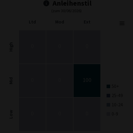
Anleihenstil
(zum 30/06/2026)
Ltd
Mod
Ext
Fixed Income Style
Chart with 9 data points.
Fixed Income Style chart. The chart is a heatmap showing the dis
High
0
0
0
View as data table, Fixed Income Style
The chart has 1 X axis displaying categories.
The chart has 1 Y axis displaying categories.
0
0
100
Mid
50+
25-49
10-24
0
0
0
Low
0-9