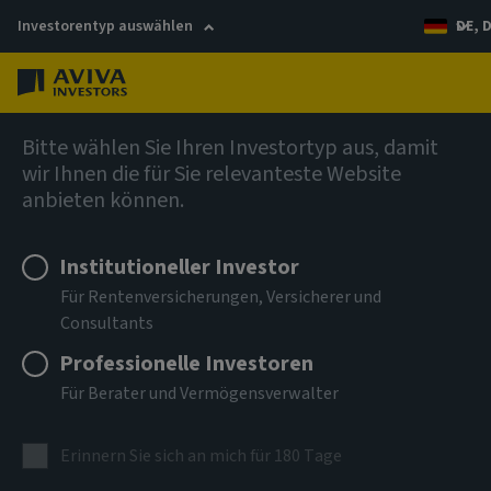
Investorentyp auswählen
DE, 
Menü
Anleihen
Bitte wählen Sie Ihren Investortyp aus, damit
wir Ihnen die für Sie relevanteste Website
anbieten können.
Aviva Investors - Emerging
Markets Bond Fund Bm USD
Institutioneller Investor
Für Rentenversicherungen, Versicherer und
Inc
Consultants
Professionelle Investoren
ISIN
LU0206569211
Für Berater und Vermögensverwalter
ANLAGEKLASSE
Erinnern Sie sich an mich für 180 Tage
Anleihen