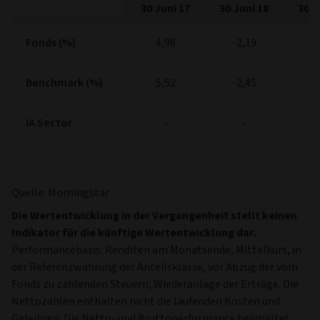
30 Juni 17
30 Juni 18
30 J
Fonds (%)
Fonds (%)
4,98
-2,19
9
Benchmark (%)
Benchmark (%)
5,52
-2,45
11
IA Sector
IA Sector
-
-
Quelle: Morningstar
Die Wertentwicklung in der Vergangenheit stellt keinen
Indikator für die künftige Wertentwicklung dar.
Performancebasis: Renditen am Monatsende, Mittelkurs, in
der Referenzwährung der Anteilsklasse, vor Abzug der vom
Fonds zu zahlenden Steuern, Wiederanlage der Erträge. Die
Nettozahlen enthalten nicht die laufenden Kosten und
Gebühren. Die Netto- und Bruttoperformance beinhaltet