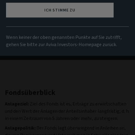
NIW
ICH STIMME ZU
7,25 USD
(zum 04/08/2026)
Alle Fonds anzeigen
Wenn keiner der oben genannten Punkte auf Sie zutrifft,
gehen Sie bitte zur Aviva Investors-Homepage zurück.
Fondsüberblick
Anlageziel:
Ziel des Fonds ist es, Erträge zu erwirtschaften
und den Wert der Anlagen der Anteilsinhaber langfristig, d. h.
in einem Zeitraum von 5 Jahren oder mehr, zu steigern.
Anlagepolitik:
Der Fonds legt überwiegend in Anleihen an,