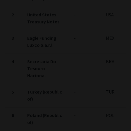
2
United States
-
USA
3
Treasury Notes
3
Eagle Funding
-
MEX
2
Luxco S.a.r.l.
4
Secretaria Do
-
BRA
1
Tesouro
Nacional
5
Turkey (Republic
-
TUR
1
of)
6
Poland (Republic
-
POL
1
of)