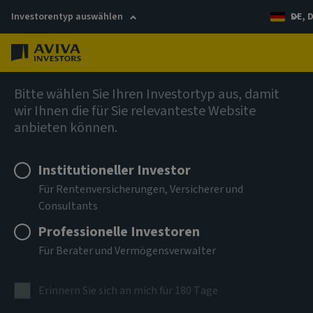
Investorentyp auswählen
DE, 
Menü
Anleihen
Bitte wählen Sie Ihren Investortyp aus, damit
wir Ihnen die für Sie relevanteste Website
anbieten können.
Aviva Investors - Emerging
Markets Bond Fund Ah EUR
Institutioneller Investor
Für Rentenversicherungen, Versicherer und
Acc
Consultants
Professionelle Investoren
ISIN
LU0401379044
Für Berater und Vermögensverwalter
ANLAGEKLASSE
Erinnern Sie sich an mich für 180 Tage
Anleihen