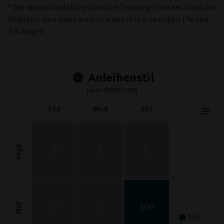
* Der durchschnittliche jährliche Tracking Error des Fonds im
Vergleich zum Index wird voraussichtlich zwischen 1 % und
3 % liegen.
Anleihenstil
(zum 30/06/2026)
Ltd
Mod
Ext
Fixed Income Style
Chart with 9 data points.
Fixed Income Style chart. The chart is a heatmap showing the dis
High
0
0
0
View as data table, Fixed Income Style
The chart has 1 X axis displaying categories.
The chart has 1 Y axis displaying categories.
0
0
100
Mid
50+