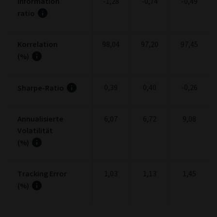
Information
-1,28
-0,74
-0,49
ratio
Korrelation
98,04
97,20
97,45
(%)
0,39
0,40
-0,26
Sharpe-Ratio
Annualisierte
6,07
6,72
9,08
Volatilität
(%)
Tracking Error
1,03
1,13
1,45
(%)