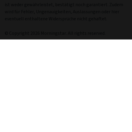
ist weder gewährleistet, bestätigt noch garantiert. Zudem
wird für Fehler, Ungenauigkeiten, Auslassungen oder hier
eventuell enthaltene Widersprüche nicht gehaftet.
© Copyright 2026 Morningstar. All rights reserved.
Auf dieser Seite
Über uns
Kontakt
Investmentthemen