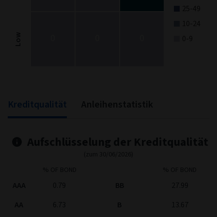
25-49
10-24
0
0
0
Low
0-9
End of interactive chart.
Kreditqualität
Anleihenstatistik
Aufschlüsselung der Kreditqualität
(zum 30/06/2026)
% OF BOND
% OF BOND
AAA
0.79
BB
27.99
AA
6.73
B
13.67