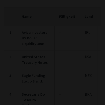
F
Name
Fälligkeit
Land
(
1
Aviva Investors
-
IRL
3
US Dollar
Liquidity 3Inc
2
United States
-
USA
3
Treasury Notes
3
Eagle Funding
-
MEX
2
Luxco S.a.r.l.
4
Secretaria Do
-
BRA
1
Tesouro