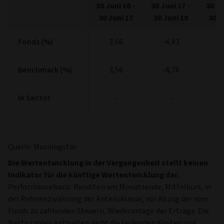
30 Juni 16
-
30 Juni 17
-
30 Ju
30 Juni 17
30 Juni 18
30 J
Fonds (%)
Fonds (%)
3,66
-4,43
6
Benchmark (%)
Benchmark (%)
3,56
-4,76
7
IA Sector
IA Sector
-
-
Quelle: Morningstar
Die Wertentwicklung in der Vergangenheit stellt keinen
Indikator für die künftige Wertentwicklung dar.
Performancebasis: Renditen am Monatsende, Mittelkurs, in
der Referenzwährung der Anteilsklasse, vor Abzug der vom
Fonds zu zahlenden Steuern, Wiederanlage der Erträge. Die
Nettozahlen enthalten nicht die laufenden Kosten und