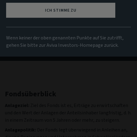
NIW
ICH STIMME ZU
11,90 EUR
(zum 05/08/2026)
Alle Fonds anzeigen
Wenn keiner der oben genannten Punkte auf Sie zutrifft,
gehen Sie bitte zur Aviva Investors-Homepage zurück.
Fondsüberblick
Anlageziel:
Ziel des Fonds ist es, Erträge zu erwirtschaften
und den Wert der Anlagen der Anteilsinhaber langfristig, d. h.
in einem Zeitraum von 5 Jahren oder mehr, zu steigern.
Anlagepolitik:
Der Fonds legt überwiegend in Anleihen an,