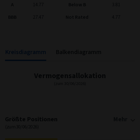
A
14.77
Below B
3.81
BBB
27.47
Not Rated
4.77
Kreisdiagramm
Balkendiagramm
Vermogensallokation
(zum 30/06/2026)
Größte Positionen
Mehr
(zum 30/06/2026)