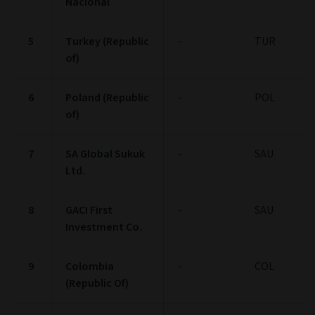
Nacional
5
Turkey (Republic
-
TUR
1
of)
6
Poland (Republic
-
POL
1
of)
7
SA Global Sukuk
-
SAU
1
Ltd.
8
GACI First
-
SAU
1
Investment Co.
9
Colombia
-
COL
1
(Republic Of)