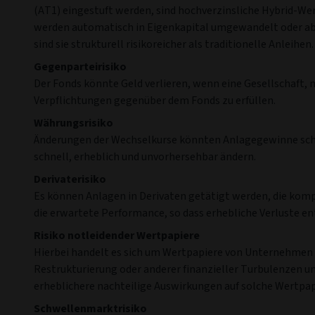
(AT1) eingestuft werden, sind hochverzinsliche Hybrid-We
werden automatisch in Eigenkapital umgewandelt oder abg
sind sie strukturell risikoreicher als traditionelle Anleihen.
Gegenparteirisiko
Der Fonds könnte Geld verlieren, wenn eine Gesellschaft, mit
Verpflichtungen gegenüber dem Fonds zu erfüllen.
Währungsrisiko
Änderungen der Wechselkurse könnten Anlagegewinne schm
schnell, erheblich und unvorhersehbar ändern.
Derivaterisiko
Es können Anlagen in Derivaten getätigt werden, die kompl
die erwartete Performance, so dass erhebliche Verluste e
Risiko notleidender Wertpapiere
Hierbei handelt es sich um Wertpapiere von Unternehmen o
Restrukturierung oder anderer finanzieller Turbulenzen 
erheblichere nachteilige Auswirkungen auf solche Wertpap
Schwellenmarktrisiko