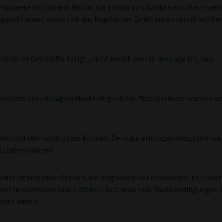
rtpapiere mit hohem Risiko, die primär von Banken emittiert werd
eschrieben, wenn sich das Kapital des Emittenten verschlechter
 der er Geschäfte tätigt, nicht bereit oder in der Lage ist, ihre
älern oder Anlageverluste vergrößern. Wechselkurse können si
ex und sehr volatil sein können. Derivate erbringen möglicherwe
ntstehen können.
der öffentlichen Stellen, die aufgrund einer drohenden Insolvenz
unter finanziellem Druck stehen. Sich ändernde Marktbedingungen
iere haben.