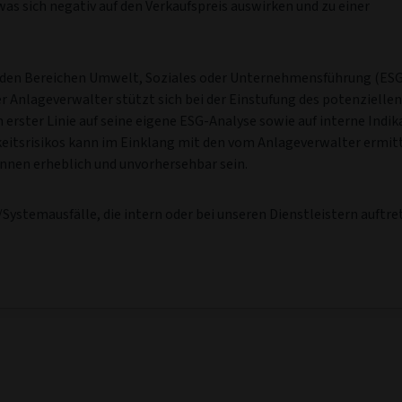
as sich negativ auf den Verkaufspreis auswirken und zu einer
n den Bereichen Umwelt, Soziales oder Unternehmensführung (ESG
 Anlageverwalter stützt sich bei der Einstufung des potenziellen
 erster Linie auf seine eigene ESG-Analyse sowie auf interne Indi
keitsrisikos kann im Einklang mit den vom Anlageverwalter ermit
nen erheblich und unvorhersehbar sein.
ystemausfälle, die intern oder bei unseren Dienstleistern auftre