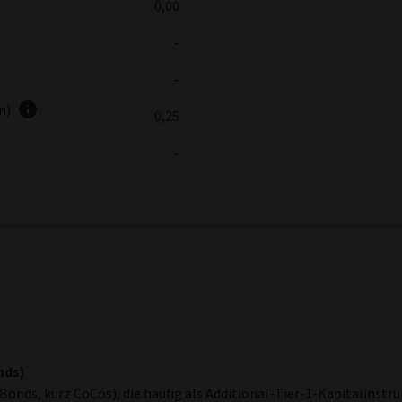
0,00
-
-
en)
0,25
-
nds)
onds, kurz CoCos), die häufig als Additional-Tier-1-Kapitalinst