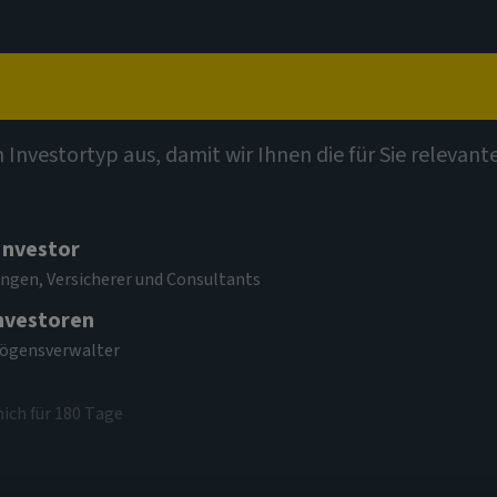
t
Kompetenzen
Investmentthemen
Kontak
n Investortyp aus, damit wir Ihnen die für Sie relevan
 Investor
al Hybrid Bond
ngen, Versicherer und Consultants
Investoren
mögensverwalter
mich für 180 Tage
 EUR
(zum 04/08/2026)