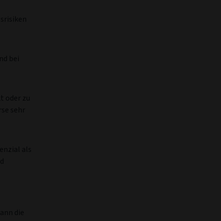
srisiken
nd bei
t oder zu
rse sehr
nzial als
nd
ann die