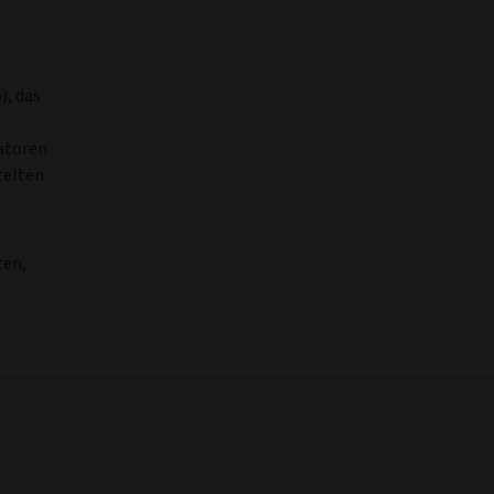
), das
katoren
telten
ten,