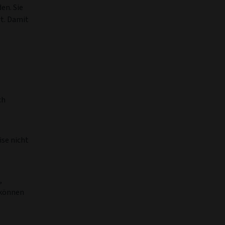
en. Sie
t. Damit
ch
ise nicht
,
 können