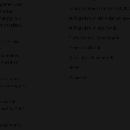
gieren. Der
Fondsvolumen (zum 04/08/202
ziertes
bhängig von
Auflagedatum der Anteilsklass
lichkeiten
Auflagedatum des Fonds
Performance-Benchmark
s 70 % des
Fondsvolatilität
-
lanleihen,
Volatilität Benchmark
 Anleihen
SFDR
IA Sector
missionen
ttovermögens
sowie in
inschließlich
anagement)