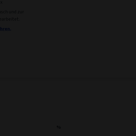
ex
sch und zur
arbeitet.
hren.
%