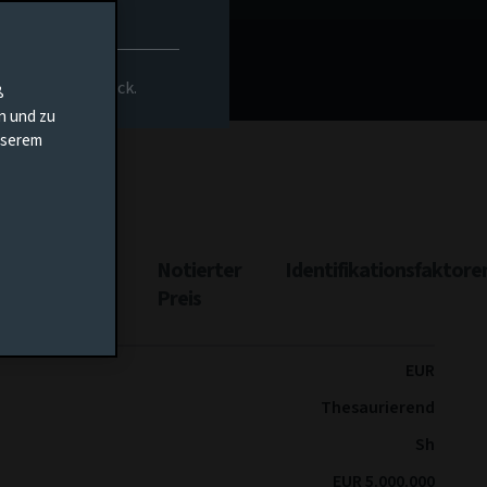
rs-Homepage zurück.
ß
en und zu
unserem
ttungsertrag
Notierter
Identifikationsfaktore
Preis
EUR
Thesaurierend
Sh
EUR 5.000.000