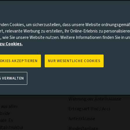
anagement
Dokumente
nnten Punkte auf Sie zutrifft, gehen Sie bitte zur Aviva Investo
nden Cookies, um sicherzustellen, dass unsere Website ordnungsgemä
rt, relevante Werbung zu erstellen, Ihr Online-Erlebnis zu personalisier
, wie Sie unsere Website nutzen. Weitere Informationen finden Sie in 
zu Cookies.
OOKIES AKZEPTIEREN
NUR WESENTLICHE COOKIES
Wesentliche
Ausschü
S VERWALTEN
Fakten
der
hren oder
Währung der Anteilsklasse
 aus aller
Ertragsart (Inc / Acc)
ybride
Anteilsklasse
ale. Es
italstruktur
Mindestanlage