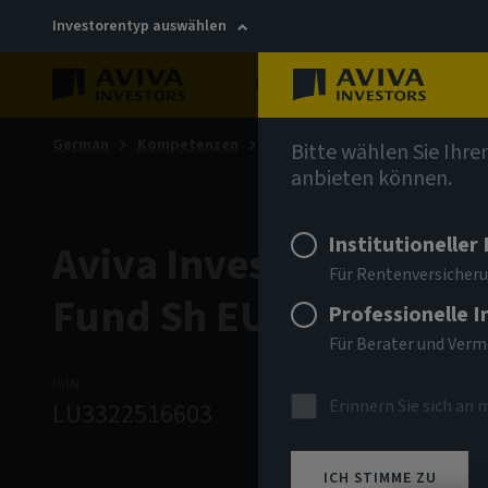
Investorentyp auswählen
Über uns
Nachhaltigkei
German
Kompetenzen
Anleihen
Bitte wählen Sie Ihre
anbieten können.
Institutioneller
Aviva Investors - Glob
Für Rentenversicheru
Fund Sh EUR Acc
Professionelle 
Für Berater und Ver
ISIN
ANLAGEKLASSE
NIW
Erinnern Sie sich an 
LU3322516603
Anleihen
99,73
ICH STIMME ZU