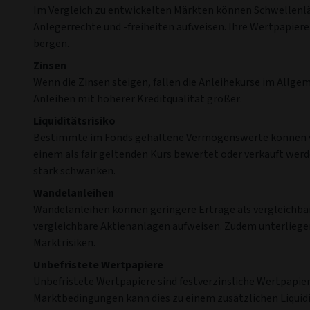
Im Vergleich zu entwickelten Märkten können Schwellenlän
Anlegerrechte und -freiheiten aufweisen. Ihre Wertpapiere
bergen.
Zinsen
Wenn die Zinsen steigen, fallen die Anleihekurse im Allgeme
Anleihen mit höherer Kreditqualität größer.
Liquiditätsrisiko
Bestimmte im Fonds gehaltene Vermögenswerte können v
einem als fair geltenden Kurs bewertet oder verkauft wer
stark schwanken.
Wandelanleihen
Wandelanleihen können geringere Erträge als vergleichba
vergleichbare Aktienanlagen aufweisen. Zudem unterliegen s
Marktrisiken.
Unbefristete Wertpapiere
Unbefristete Wertpapiere sind festverzinsliche Wertpapi
Marktbedingungen kann dies zu einem zusätzlichen Liquid