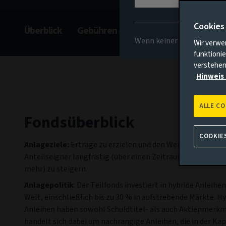
Cookies
Überblick
Gebühren & Kosten
Risiken
M
Wenn keiner der oben gena
Wir verwe
funktionie
verstehen
Hinweis 
ALLE C
Fondsüberblick
COOKIE
Anlageziele:
Erträge zu erzielen und den Wert der Anlage 
Anteilseigner langfristig (über einen Zeitraum von fünf Ja
mehr) zu steigern.
Anlagepolitik
: Der Teilfonds investiert in hybride Anleihen
Welt, einschließlich bis zu 30 % in aufstrebende Märkte. H
Anleihen haben sowohl Schuldtitel- als auch Aktienmerkm
handelt sich dabei um nachrangige Anleihen, die in der Kap