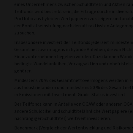
eines Unternehmens zwischen Schuldtiteln und Aktien ran
Teilfonds wird bestrebt sein, die Erträge durch ein diversifi
Portfolio aus hybriden Wertpapieren zu steigern und una
der Bonitätseinstufung nach den attraktivsten Anlagemög
zu suchen.
Insbesondere investiert der Teilfonds jederzeit mindesten
Gesamtnettovermögens in hybride Anleihen, die von Nicht
Finanzunternehmen begeben werden. Dazu können Wande
bedingte Wandelanleihen, Vorzugsaktien und unbefristete
gehören.
Mindestens 70 % des Gesamtnettovermögens werden in E
aus Industrieländern und mindestens 50 % des Gesamtne
in Emissionen mit Investment-Grade-Status investiert.
Der Teilfonds kann in Anteile von OGAW oder anderen OGA 
andere Schuldtitel und schuldtitelähnliche Wertpapiere (e
nachrangiger Schuldtitel) weltweit investieren.
Benchmark (Vergleich der Wertentwicklung und Risikom