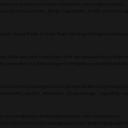
der eine größere politische Instabilität sowie eingeschränkte
 können höhere Aktien-, Markt-, Liquiditäts-, Kredit- und Währung
inen. Dieses Risiko ist in der Regel bei längerfristigen Anleihen u
on Natur aus unter Umständen nicht zum gewünschten Zeitpunk
den (besonders in großen Mengen). Infolgedessen könnten ihre Ku
re Schuldverschreibungen und ein geringeres Wertsteigerungspote
ie Kredit-, Ausfall-, Aktienkurs-, Zinsänderungs-, Liquiditäts- u
ere ohne festgelegtes Endfälligkeitsdatum. Unter bestimmten
itätsrisiko führen. Unter außergewöhnlichen Marktbedingungen k