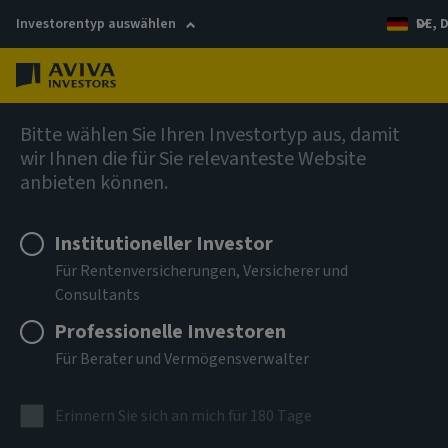
Investorentyp auswählen
DE, 
Menü
German
Bitte wählen Sie Ihren Investortyp aus, damit
wir Ihnen die für Sie relevanteste Website
anbieten können.
Institutioneller Investor
Für Rentenversicherungen, Versicherer und
Consultants
Professionelle Investoren
Für Berater und Vermögensverwalter
Erinnern Sie sich an mich für 180 Tage