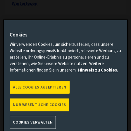
Weiterlesen
Cookies
Wir verwenden Cookies, um sicherzustellen, dass unsere
Website ordnungsgemäß funktioniert, relevante Werbung zu
erstellen, Ihr Online-Erlebnis zu personalisieren und zu
verstehen, wie Sie unsere Website nutzen. Weitere
Informationen finden Sie in unserem
Hinweis zu Cookies.
ALLE COOKIES AKZEPTIEREN
ANLEIHEN
Von der Nischen- zur Kernstrategie:
NUR WESENTLICHE COOKIES
Asset-Based Finance startet an Private-
Debt-Märkten im Wandel durch
COOKIES VERWALTEN