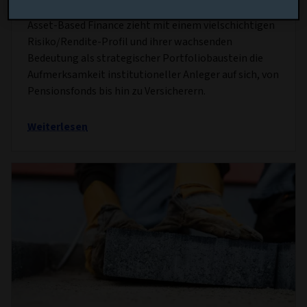
7 OKT. 2025
Asset-Based Finance zieht mit einem vielschichtigen
Risiko/Rendite-Profil und ihrer wachsenden
Bedeutung als strategischer Portfoliobaustein die
Aufmerksamkeit institutioneller Anleger auf sich, von
Pensionsfonds bis hin zu Versicherern.
Weiterlesen