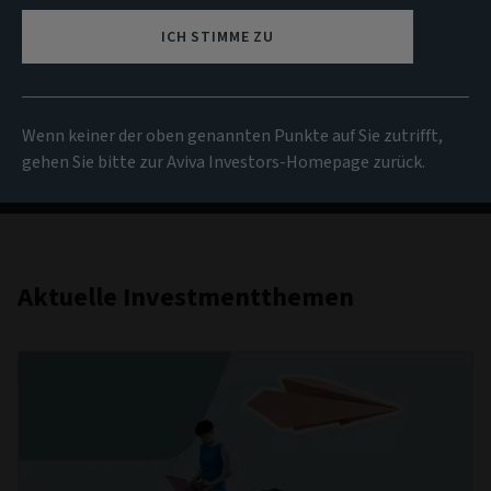
Investmentthemem
ICH STIMME ZU
Ihre Anlaufstelle für detaillierte Analysen und
Kommentare zu wichtigen Themen, die sich auf die
Wenn keiner der oben genannten Punkte auf Sie zutrifft,
globale Anlagelandschaft auswirken.
gehen Sie bitte zur Aviva Investors-Homepage zurück.
Aktuelle Investmentthemen