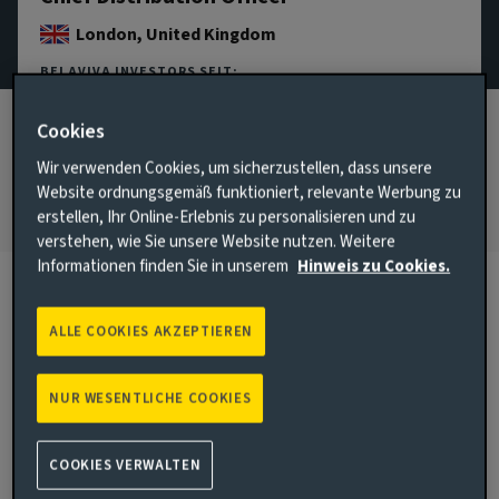
London, United Kingdom
BEI AVIVA INVESTORS SEIT:
2023
Cookies
IN DER BRANCHE TÄTIG SEIT:
1995
Wir verwenden Cookies, um sicherzustellen, dass unsere
Website ordnungsgemäß funktioniert, relevante Werbung zu
erstellen, Ihr Online-Erlebnis zu personalisieren und zu
verstehen, wie Sie unsere Website nutzen. Weitere
Informationen finden Sie in unserem
Hinweis zu Cookies.
Biographie
ALLE COOKIES AKZEPTIEREN
Aufgabenschwerpunkte
NUR WESENTLICHE COOKIES
Jill Barber ist Mitglied des Executive Committee von Aviva
Investors und weltweit für Kundenlösungen über alle
COOKIES VERWALTEN
Kundenkanäle hinweg verantwortlich. Sie leitet die globalen