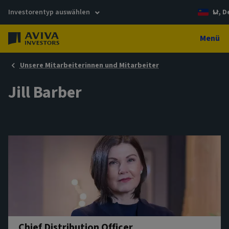
Investorentyp auswählen
LI, 
Menü
Unsere Mitarbeiterinnen und Mitarbeiter
Jill Barber
Chief Distribution Officer