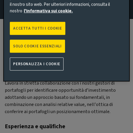
il nostro sito web. Per ulteriori informazioni, consulta il
nostro
l'Informativa sui cookie.
ACCETTA TUTTI I COOKIE
Biografia
SOLO COOKIE ESSENZIALI
Principali responsabilitá
PERSONALIZZA I COOKIE
Carmen è EM Sovereign Analyst e si concentra sui mercati di
frontiera, con un ampio mandato in tutto l’universo EMD.
Lavora in stretta collaborazione con i nostri gestori di
portafogli per identificare opportunità d’investimento
adottando un approccio basato sui fondamentali, in
combinazione con analisi relative value, nell’ottica di
conferire ai portafogli un posizionamento ottimale.
Esperienza e qualifiche