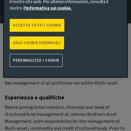
il nostro sito web. Per ulteriori informazioni, consulta il
Macro
nostro
l'Informativa sui cookie.
ACCETTA TUTTI I COOKIE
SOLO COOKIE ESSENZIALI
Biografia
PERSONALIZZA I COOKIE
Principali responsabilitá
Dhannjay is responsible for the implementation and day to
day management of all portfolios run within Multi-asset.
Esperienza e qualifiche
Before joining Aviva Investors, Dhannjay was head of
structured fund management at Lehman Brothers Asset
Management, with responsibility for the management of
Multi-asset, commodity and credit structured funds. Prior to