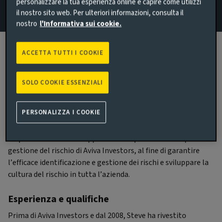
personalizzare la tua esperienza online e capire come utilizzi
il nostro sito web. Per ulteriori informazioni, consulta il
nostro
l'Informativa sui cookie.
ACCETTA TUTTI I COOKIE
Biografia
SOLO COOKIE ESSENZIALI
Principali responsabilitá
PERSONALIZZA I COOKIE
Quale CRO di Aviva Investors, Steve è responsabile della
conduzione delle funzioni globali di Risk & Compliance. È
responsabile dello sviluppo e della supervisione del quadro di
gestione del rischio di Aviva Investors, al fine di garantire
l’efficace identificazione e gestione dei rischi e sviluppare la
cultura del rischio in tutta l’azienda.
Esperienza e qualifiche
Prima di Aviva Investors e dal 2008, Steve ha rivestito