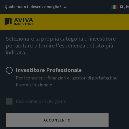
Quale ruolo ti descrive meglio?
IT, I
Menu
Opinioni
Selezionare la propria categoria di investitore
per aiutarci a fornire l'esperienza del sito più
indicata.
Investitore Professionale
Per i consulenti finanziari e i gestori di portafogli su
base discrezionale
Ricordamelo in 180 giorni
ACCONSENTO