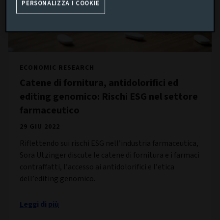
PERSONALIZZA I COOKIE
ECONOMIC RESEARCH
Catene di fornitura, antidolorifici ed
editing genomico: Rischi ESG nel settore
farmaceutico
29 GIU 2022
Riflettendo sui rischi ESG nell’industria farmaceutica,
Sora Utzinger discute le catene di fornitura e i farmaci
contraffatti, l’accesso ai antidolorifici e l’etica
dell’editing genomico.
Leggi di più