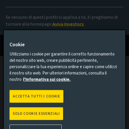
Opinioni
Se nessuno di questi profili si applica a te, ti preghiamo di
tornare alla homepage
Aviva Investors
.
Il tuo hub per analisi approfondite e feedback su
questioni chiave che incidono sul panorama degli
investimenti globali.
Cookie
Utilizziamo i cookie per garantire il corretto funzionamento
del nostro sito web, creare pubblicità pertinente,
personalizzare la tua esperienza online e capire come utilizzi
il nostro sito web. Per ulteriori informazioni, consulta il
Pensiero d'investimento recente
nostro
l'Informativa sui cookie.
ACCETTA TUTTI I COOKIE
SOLO COOKIE ESSENZIALI