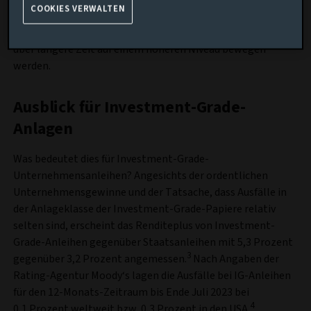
COOKIES VERWALTEN
Arbeitslosigkeit sowie eines unter dem Trend liegenden
Wirtschaftswachstums. Dies legt nahe, dass die Zinsen sich
über längere Zeit auf einem höheren Niveau bewegen
werden.
Ausblick für Investment-Grade-
Anlagen
Was bedeutet dies für Investment-Grade-
Unternehmensanleihen? Angesichts der ordentlichen
Unternehmensgewinne und der Tatsache, dass Ausfälle in
der Anlageklasse der Investment-Grade-Papiere relativ
selten sind, erscheint das Renditeplus von Investment-
Grade-Anleihen gegenüber Staatsanleihen mit 5,3 Prozent
3
gegenüber 3,2 Prozent angemessen.
Nach Angaben der
Rating-Agentur Moody‘s lagen die Ausfälle bei IG-Anleihen
für den 12-Monats-Zeitraum bis Ende Juli 2023 bei
4
0,1 Prozent weltweit bzw. 0,3 Prozent in den USA.