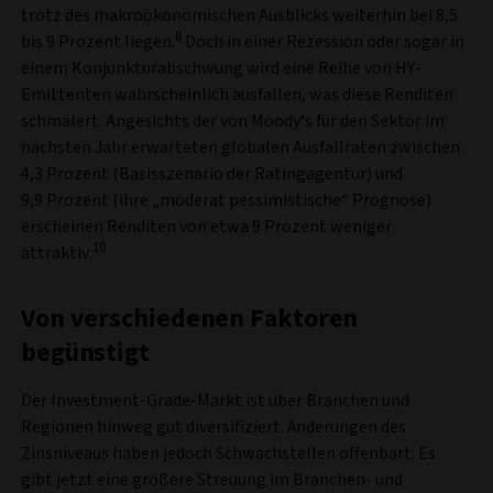
trotz des makroökonomischen Ausblicks weiterhin bei 8,5
8
bis 9 Prozent liegen.
Doch in einer Rezession oder sogar in
einem Konjunkturabschwung wird eine Reihe von HY-
Emittenten wahrscheinlich ausfallen, was diese Renditen
schmälert. Angesichts der von Moody‘s für den Sektor im
nächsten Jahr erwarteten globalen Ausfallraten zwischen
4,3 Prozent (Basisszenario der Ratingagentur) und
9,9 Prozent (ihre „moderat pessimistische“ Prognose)
erscheinen Renditen von etwa 9 Prozent weniger
10
attraktiv.
Von verschiedenen Faktoren
begünstigt
Der Investment-Grade-Markt ist über Branchen und
Regionen hinweg gut diversifiziert. Änderungen des
Zinsniveaus haben jedoch Schwachstellen offenbart. Es
gibt jetzt eine größere Streuung im Branchen- und