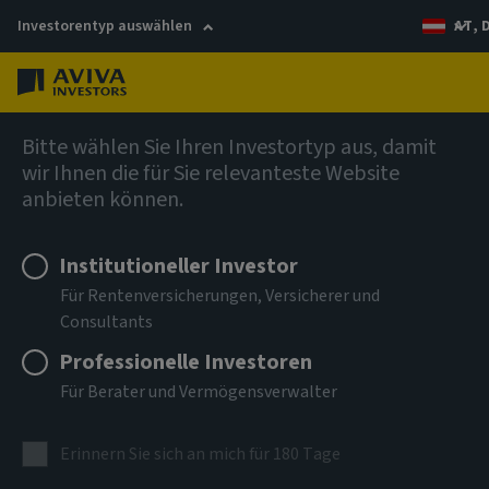
Investorentyp auswählen
AT, 
Menü
AIQ Investment Thinking
Bitte wählen Sie Ihren Investortyp aus, damit
wir Ihnen die für Sie relevanteste Website
Kurs halten
anbieten können.
Institutioneller Investor
Warum Investment-Grade-Unternehmensanleihen
Für Rentenversicherungen, Versicherer und
weiterhin attraktiv sind
Consultants
Professionelle Investoren
Für Berater und Vermögensverwalter
Erinnern Sie sich an mich für 180 Tage