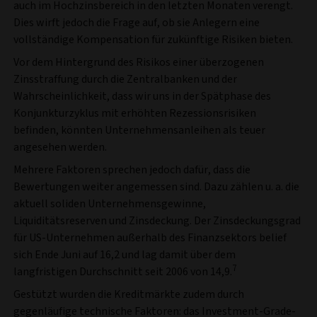
auch im Hochzinsbereich in den letzten Monaten verengt.
Dies wirft jedoch die Frage auf, ob sie Anlegern eine
vollständige Kompensation für zukünftige Risiken bieten.
Vor dem Hintergrund des Risikos einer überzogenen
Zinsstraffung durch die Zentralbanken und der
Wahrscheinlichkeit, dass wir uns in der Spätphase des
Konjunkturzyklus mit erhöhten Rezessionsrisiken
befinden, könnten Unternehmensanleihen als teuer
angesehen werden.
Mehrere Faktoren sprechen jedoch dafür, dass die
Bewertungen weiter angemessen sind. Dazu zählen u. a. die
aktuell soliden Unternehmensgewinne,
Liquiditätsreserven und Zinsdeckung. Der Zinsdeckungsgrad
für US-Unternehmen außerhalb des Finanzsektors belief
sich Ende Juni auf 16,2 und lag damit über dem
7
langfristigen Durchschnitt seit 2006 von 14,9.
Gestützt wurden die Kreditmärkte zudem durch
gegenläufige technische Faktoren: das Investment-Grade-