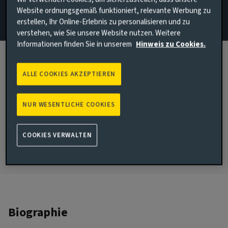
Website ordnungsgemäß funktioniert, relevante Werbung zu
Investment Specialists
erstellen, Ihr Online-Erlebnis zu personalisieren und zu
verstehen, wie Sie unsere Website nutzen. Weitere
E-Mail Barney Goodchild
Informationen finden Sie in unserem
Hinweis zu Cookies.
LinkedIn Profil sehen
London, United Kingdom
ALLE COOKIES AKZEPTIEREN
BEI AVIVA INVESTORS SEIT:
2014
NUR WESENTLICHE COOKIES
IN DER BRANCHE TÄTIG SEIT:
2014
COOKIES VERWALTEN
Biographie