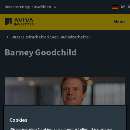
Investorentyp auswählen
DE, 
Menü
Unsere Mitarbeiterinnen und Mitarbeiter
Barney Goodchild
Cookies
Head of Fixed Income and Equity
Wir verwenden Cookies, um sicherzustellen, dass unsere