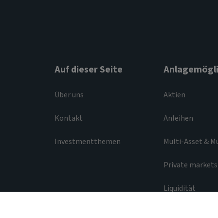
Auf dieser Seite
Anlagemögli
Über uns
Aktien
Kontakt
Anleihen
Investmentthemen
Multi-Asset & M
Private markets
Liquidität
Gesetzliche und regulatorische Bestimmungen
© 2026 Aviva Investors