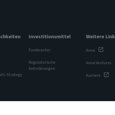
chkeiten
Investitionsmittel
Weitere Link
Fondscenter
Aviva
Regulatorische
Aviva Ventures
Anforderungen
ulti-Strategy
Karriere
Datenschutzerklärung
Zugänglichkeit
Hinweis zu Co