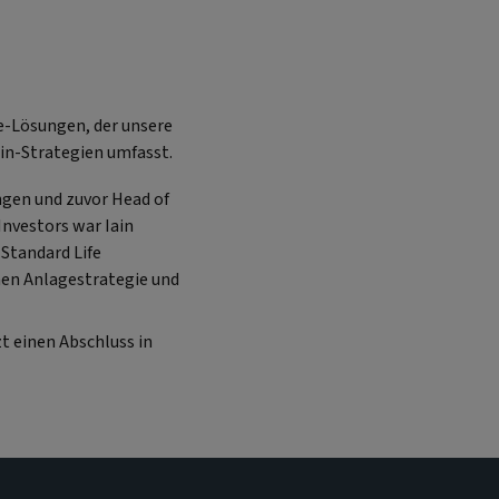
me-Lösungen, der unsere
ain-Strategien umfasst.
ngen und zuvor Head of
Investors war Iain
Standard Life
hen Anlagestrategie und
zt einen Abschluss in