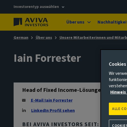
Investorentyp auswählen
Über uns
Nachhaltigkei
German
Über uns
Unsere Mitarbeiterinnen und Mitarb
Iain Forrester
Cookies
Wir verwe
funktionie
verstehen
Head of Fixed Income-Lösungen
Hinweis 
E-Mail Iain Forrester
ALLE C
LinkedIn Profil sehen
BEI AVIVA INVESTORS SEIT:
COOKIE