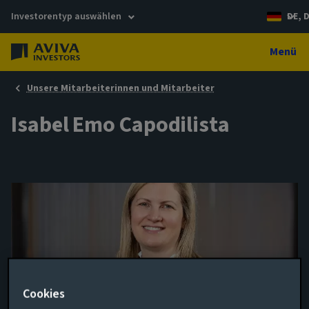
Investorentyp auswählen
DE, 
Menü
Unsere Mitarbeiterinnen und Mitarbeiter
Isabel Emo Capodilista
Cookies
Head of Multi-Asset Platform