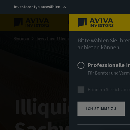
Investorentyp auswählen
Über uns
Nachhaltigkei
German
Investmentthemen
AIQ Investment Thinking
Bitte wählen Sie Ihre
anbieten können.
Professionelle 
Für Berater und Ver
Erinnern Sie sich an 
Illiquidität
ICH STIMME ZU