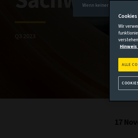
Sachwerten
Wenn keiner der oben gena
Cookies
Wir verwe
funktionie
Q3 2023
verstehen
Hinweis 
ALLE C
COOKIE
17 Nov