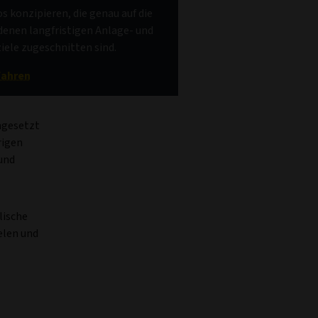
os konzipieren, die genau auf die
denen langfristigen Anlage- und
iele zugeschnitten sind.
fahren
hgesetzt
rigen
und
lische
elen und