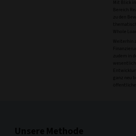
Mit Blick i
Bereich Re
zu den Bew
thematisch
Whole Loan
Weiterhin 
Finanzieru
zudem in d
wesentliche
Entwicklung
ganz neu b
öffentlich
Unsere Methode