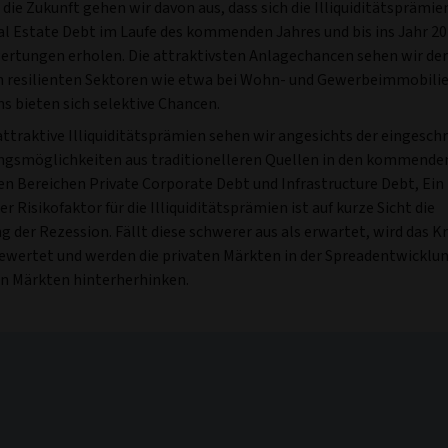
n die Zukunft gehen wir davon aus, dass sich die Illiquiditätsprämie
al Estate Debt im Laufe des kommenden Jahres und bis ins Jahr 20
ertungen erholen. Die attraktivsten Anlagechancen sehen wir der
 resilienten Sektoren wie etwa bei Wohn- und Gewerbeimmobilie
s bieten sich selektive Chancen.
attraktive Illiquiditätsprämien sehen wir angesichts der eingesc
ngsmöglichkeiten aus traditionelleren Quellen in den kommend
en Bereichen Private Corporate Debt und Infrastructure Debt, Ein
r Risikofaktor für die Illiquiditätsprämien ist auf kurze Sicht die
 der Rezession. Fällt diese schwerer aus als erwartet, wird das Kr
ewertet und werden die privaten Märkten in der Spreadentwicklu
en Märkten hinterherhinken.