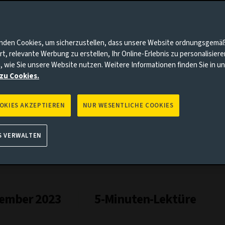
nnten Punkte auf Sie zutrifft, gehen Sie bitte zur Aviva Investo
nden Cookies, um sicherzustellen, dass unsere Website ordnungsgemä
rt, relevante Werbung zu erstellen, Ihr Online-Erlebnis zu personalisier
, wie Sie unsere Website nutzen. Weitere Informationen finden Sie in 
zu Cookies.
OOKIES AKZEPTIEREN
NUR WESENTLICHE COOKIES
S VERWALTEN
ember 2023
5-Minuten-Lektüre