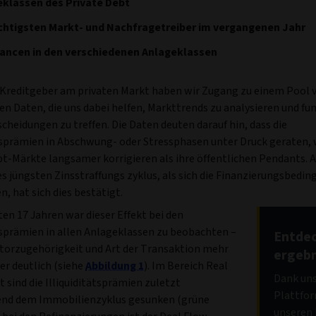
klassen des Private Debt
chtigsten Markt- und Nachfragetreiber im vergangenen Jahr
hancen in den verschiedenen Anlageklassen
 Kreditgeber am privaten Markt haben wir Zugang zu einem Pool 
n Daten, die uns dabei helfen, Markttrends zu analysieren und fu
heidungen zu treffen. Die Daten deuten darauf hin, dass die
ätsprämien in Abschwung- oder Stressphasen unter Druck geraten, w
bt-Märkte langsamer korrigieren als ihre öffentlichen Pendants. 
s jüngsten Zinsstraffungs zyklus, als sich die Finanzierungsbedi
n, hat sich dies bestätigt.
ten 17 Jahren war dieser Effekt bei den
ätsprämien in allen Anlageklassen zu beobachten –
Entdec
ktorzugehörigkeit und Art der Transaktion mehr
ergebn
er deutlich (siehe
Abbildung 1
). Im Bereich Real
Dank uns
 sind die Illiquiditätsprämien zuletzt
Plattfo
end dem Immobilienzyklus gesunken (grüne
unseren 