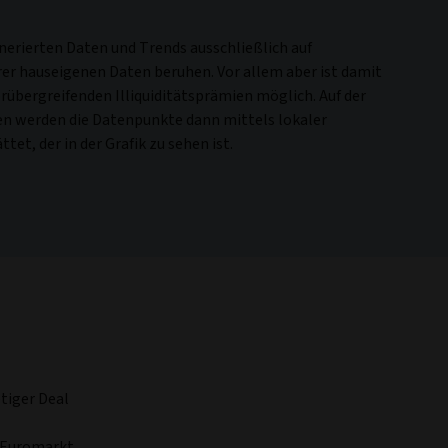
enerierten Daten und Trends ausschließlich auf
er hauseigenen Daten beruhen. Vor allem aber ist damit
orübergreifenden Illiquiditätsprämien möglich. Auf der
n werden die Datenpunkte dann mittels lokaler
et, der in der Grafik zu sehen ist.
etiger Deal
r Euromarkt