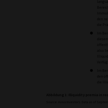
langsa
Bereic
Immobi
den ne
die Pr
Im Ber
diesem
öffent
also t
Illiqu
Verfüg
Im Ber
den öf
die Il
Abbildung 1: Illiquidity premia in r
Source: Aviva Investors. Data as of Septem