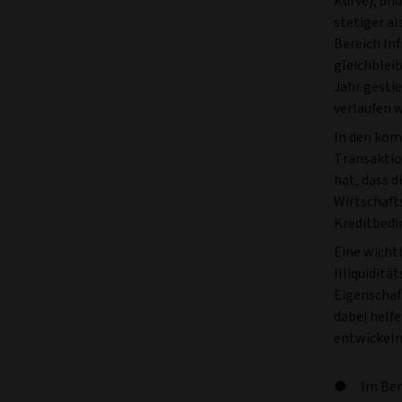
Kurve), und
stetiger a
Bereich Inf
gleichblei
Jahr gestie
verlaufen w
In den kom
Transaktio
hat, dass d
Wirtschaft
Kreditbedi
Eine wichti
Illiquiditä
Eigenschaf
dabei helfe
entwickeln
Im Ber