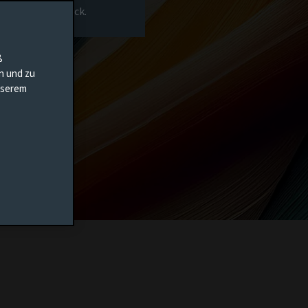
rs-Homepage zurück.
ß
en und zu
unserem