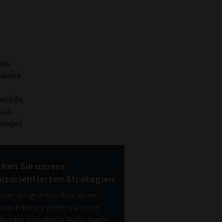
von
ndierte
eil die
Auch
ngungen
ken Sie unsere
isorientierten Strategien
erer integrierten Real-Asset-
rm können wir gemeinsam mit
Kunden individuelle Multi-Asset-