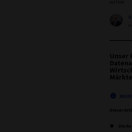
AUTOR
D
H
Unser 
Datena
Wirtsc
Märkte
Wicht
Dieser Art
Die Au