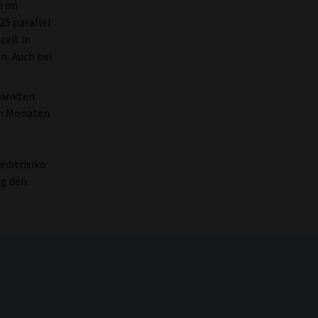
n im
25 parallel
zeit in
n. Auch bei
hränkten
en Monaten
editrisiko
ng den