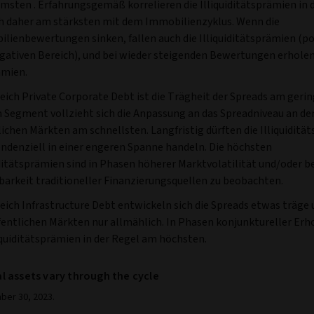
msten . Erfahrungsgemäß korrelieren die Illiquiditätsprämien in
h daher am stärksten mit dem Immobilienzyklus. Wenn die
lienbewertungen sinken, fallen auch die Illiquiditätsprämien (po
gativen Bereich), und bei wieder steigenden Bewertungen erholen
ämien.
eich Private Corporate Debt ist die Trägheit der Spreads am gerin
 Segment vollzieht sich die Anpassung an das Spreadniveau an de
lichen Märkten am schnellsten. Langfristig dürften die Illiquiditä
endenziell in einer engeren Spanne handeln. Die höchsten
iditätsprämien sind in Phasen höherer Marktvolatilität und/oder b
barkeit traditioneller Finanzierungsquellen zu beobachten.
eich Infrastructure Debt entwickeln sich die Spreads etwas träge 
fentlichen Märkten nur allmählich. In Phasen konjunktureller Erh
liquiditätsprämien in der Regel am höchsten.
eal assets vary through the cycle
ber 30, 2023.