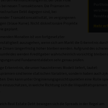
 bei den Refinanzierungen ist der Deal Flow
Portfoli
ls bei neuen Transaktionen. Die Prämien im
verschie
rastructure Debt dagegen sind, bei
Renditez
bender Transaktionsaktivität, im vergangenen
gen (blaue Kurve). Nicht diskretionäre Projekte
Mehr er
ie geplant.
menden Monaten ist von fortgesetzter
nstätigkeit auszugehen, wenn sich am Markt die Erkenntnis durc
ie Zinsen längerfristig höher bleiben werden. Aufgrund des schwie
sumfeldes werden Kreditgeber wahrscheinlich vorsichtig bleiben 
ngungen und Fundamentaldaten sehr genau prüfen.
ge Erkenntnis, die unser hausinternes Modell liefert, lautet:
tsprämien sind keine statischen Variablen, sondern haben auch zyk
ten. Dies kann unter Originierungsgesichtspunkten eine Rolle spi
n einzuschätzen, in welche Richtung sich die Illiquiditätsprämien
.
eich Real Estate Debt bewegen sich die Spreads in der Regel am