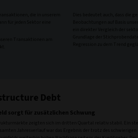
Transaktionen, die in unserem
Dies bedeutet auch, dass die g
nn für jeden Sektor eine
Beobachtungen auf Basis unser
ein direkter Vergleich der sekt
Grundlage der Stichprobendate
nseren Transaktionen am
Regression zu dem Trend geglätt
kt.
structure Debt
ld sorgt für zusätzlichen Schwung
rukturmärkte zeigten sich im dritten Quartal relativ stabil. Ein st
samten Jahresverlauf war das Ergebnis der trotz des schwierigen
sumfelds weiterhin hohen Nachfrage seitens der Kreditgeber. De