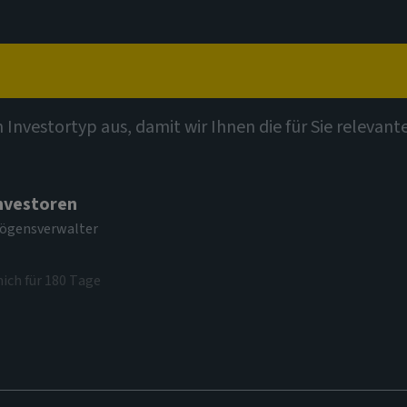
t
Kompetenzen
Investmentthemen
Kontak
n Investortyp aus, damit wir Ihnen die für Sie relevan
Investoren
mögensverwalter
mich für 180 Tage
sprämien bei