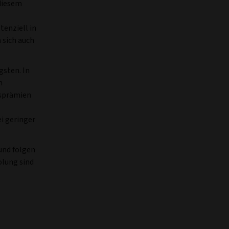
 diesem
tenziell in
 sich auch
gsten. In
n
tsprämien
ei geringer
und folgen
olung sind