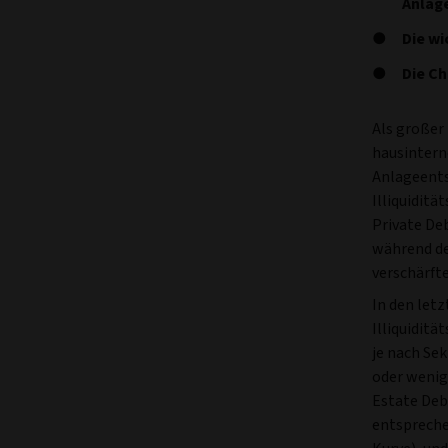
Anlage
Die wi
Die C
Als großer
hausinterne
Anlageentsc
Illiquidit
Private De
während de
verschärfte
In den letz
Illiquidit
je nach Se
oder wenig
Estate Debt
entsprech