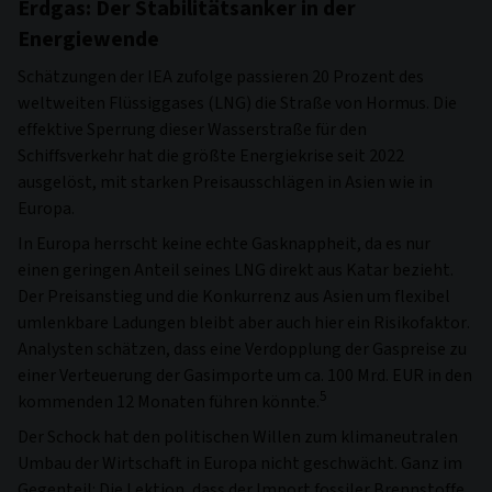
Erdgas: Der Stabilitätsanker in der
Energiewende
Schätzungen der IEA zufolge passieren 20 Prozent des
weltweiten Flüssiggases (LNG) die Straße von Hormus. Die
effektive Sperrung dieser Wasserstraße für den
Schiffsverkehr hat die größte Energiekrise seit 2022
ausgelöst, mit starken Preisausschlägen in Asien wie in
Europa.
In Europa herrscht keine echte Gasknappheit, da es nur
einen geringen Anteil seines LNG direkt aus Katar bezieht.
Der Preisanstieg und die Konkurrenz aus Asien um flexibel
umlenkbare Ladungen bleibt aber auch hier ein Risikofaktor.
Analysten schätzen, dass eine Verdopplung der Gaspreise zu
einer Verteuerung der Gasimporte um ca. 100 Mrd. EUR in den
5
kommenden 12 Monaten führen könnte.
Der Schock hat den politischen Willen zum klimaneutralen
Umbau der Wirtschaft in Europa nicht geschwächt. Ganz im
Gegenteil: Die Lektion, dass der Import fossiler Brennstoffe