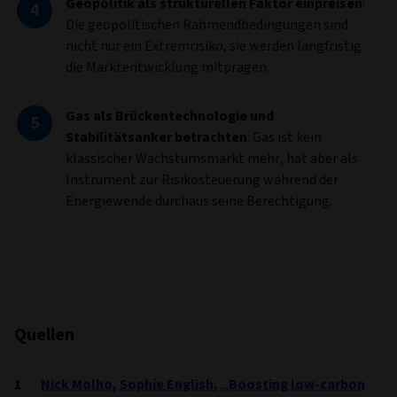
Geopolitik als strukturellen Faktor einpreisen
:
Die geopolitischen Rahmendbedingungen sind
nicht nur ein Extremrisiko, sie werden langfristig
die Marktentwicklung mitprägen.
Gas als Brückentechnologie und
Stabilitätsanker betrachten
: Gas ist kein
klassischer Wachstumsmarkt mehr, hat aber als
Instrument zur Risikosteuerung während der
Energiewende durchaus seine Berechtigung.
Quellen
Nick Molho, Sophie English, „Boosting low-carbon