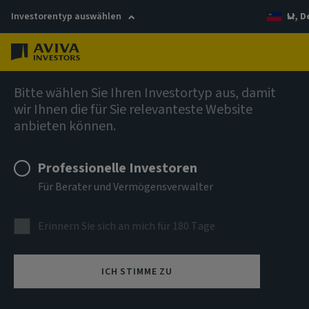
Investorentyp auswählen
LI, 
Menü
AIQ Investment Thinking
Bitte wählen Sie Ihren Investortyp aus, damit
wir Ihnen die für Sie relevanteste Website
Top oder Flop
anbieten können.
Professionelle Investoren
Kompetente und effiziente Projektdurchführung
Für Berater und Vermögensverwalter
entscheidender Faktor für die Renditen am europäischen
Infrastrukturmarkt
Erinnern Sie sich an mich für 180 Tage
ICH STIMME ZU