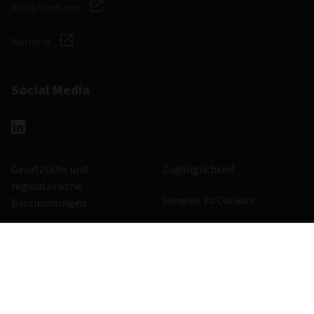
Aviva Ventures
Karriere
Social Media
Gesetzliche und
Zugänglichkeit
regulatorische
Hinweis zu Cookies
Bestimmungen
Verwaltung von Cookies
Datenschutzerklärung
1000750 - 31/05/2028
© 2026 Aviva Investors