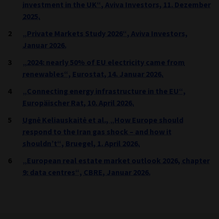
investment in the UK“, Aviva Investors, 11. Dezember
2025.
„Private Markets Study 2026“, Aviva Investors,
Januar 2026.
„2024: nearly 50% of EU electricity came from
renewables“, Eurostat, 14. Januar 2026.
„Connecting energy infrastructure in the EU“,
Europäischer Rat, 10. April 2026.
Ugnė Keliauskaitė et al., „How Europe should
respond to the Iran gas shock – and how it
shouldn’t“, Bruegel, 1. April 2026.
„European real estate market outlook 2026, chapter
9: data centres“, CBRE, Januar 2026.