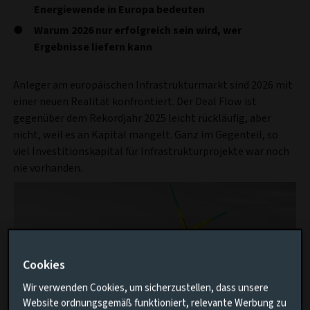
Energiewende in Europa bedeuten
Warum 2026 nur erfolgreich sein wird, wer
Ergebnisse liefern kann
Anleger am europäischen Infrastrukturmarkt sind 2026 mit
einer neuen Realität konfrontiert. Der Deal Flow ist
gegenüber dem Rekordjahr 2025 leicht rückläufig, aber
nicht, weil es an Kapital mangelt. Ganz im Gegenteil, so
viel Investitionskapital für Infrastrukturprojekte war noch
nie vorhanden.
Cookies
Wir verwenden Cookies, um sicherzustellen, dass unsere
Website ordnungsgemäß funktioniert, relevante Werbung zu