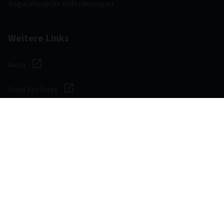
Regulatorische Anforderungen
Weitere Links
Aviva
Aviva Ventures
Karriere
Social Media
Gesetzliche und
Zugänglichkeit
regulatorische