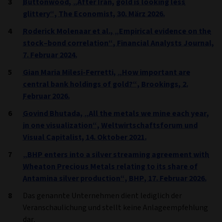
Buttonwood, „After Iran, gold is looking less
glittery“, The Economist, 30. März 2026.
Roderick Molenaar et al., „Empirical evidence on the
stock–bond correlation“, Financial Analysts Journal,
7. Februar 2024.
Gian Maria Milesi-Ferretti, „How important are
central bank holdings of gold?“, Brookings, 2.
Februar 2026.
Govind Bhutada, „All the metals we mine each year,
in one visualization“, Weltwirtschaftsforum und
Visual Capitalist, 14. Oktober 2021.
„BHP enters into a silver streaming agreement with
Wheaton Precious Metals relating to its share of
Antamina silver production“, BHP, 17. Februar 2026.
Das genannte Unternehmen dient lediglich der
Veranschaulichung und stellt keine Anlageempfehlung
dar.