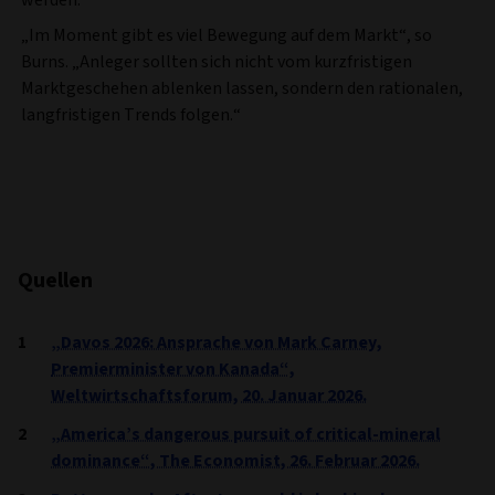
werden.
„Im Moment gibt es viel Bewegung auf dem Markt“, so
Burns. „Anleger sollten sich nicht vom kurzfristigen
Marktgeschehen ablenken lassen, sondern den rationalen,
langfristigen Trends folgen.“
Quellen
„Davos 2026: Ansprache von Mark Carney,
Premierminister von Kanada“,
Weltwirtschaftsforum, 20. Januar 2026.
„America’s dangerous pursuit of critical-mineral
dominance“, The Economist, 26. Februar 2026.