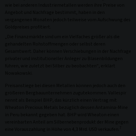
wie bei anderen Industriemetallen werden ihre Preise von
Angebot und Nachfrage bestimmt, haben in den
vergangenen Monaten jedoch teilweise vom Aufschwung des
Goldpreises profitiert.
„Die Finanzmärkte sind um ein Vielfaches größer als die
gehandelten Rohstoffmengen oder selbst deren
Gesamtwert. Daher können Verschiebungen in der Nachfrage
privater und institutioneller Anleger zu Blasenbildungen
führen, wie zuletzt bei Silber zu beobachten“, erklärt
Nowakowski.
Preisanstiege bei diesen Metallen können jedoch auch den
größeren Bergbauunternehmen zugutekommen. Vallespir
nennt als Beispiel BHP, das kürzlich einen Vertrag mit
Wheaton Precious Metals bezüglich dessen Antamina-Mine
in Peru bekannt gegeben hat. BHP wird Wheaton einen
vereinbarten Anteil am Silbernebenprodukt der Mine gegen
7
eine Vorauszahlung in Höhe von 4,3 Mrd. USD verkaufen.