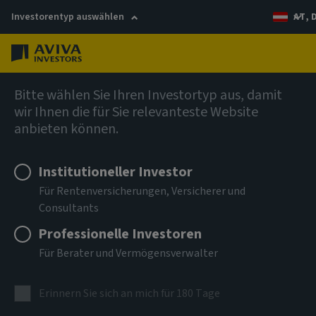
Investorentyp auswählen
AT, 
Menü
AIQ Investment Thinking
Bitte wählen Sie Ihren Investortyp aus, damit
wir Ihnen die für Sie relevanteste Website
Moderne Alchemie
anbieten können.
Institutioneller Investor
Welche Metalle beweisen ihre Stärke?
Für Rentenversicherungen, Versicherer und
Consultants
Professionelle Investoren
Für Berater und Vermögensverwalter
Erinnern Sie sich an mich für 180 Tage