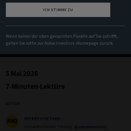
ICH STIMME ZU
Wenn keiner der oben genannten Punkte auf Sie zutrifft,
gehen Sie bitte zur Aviva Investors-Homepage zurück.
5 Mai 2026
7-Minuten-Lektüre
AUTOR
AIQ Editorial Team
Global Investment Thinking
@avivainvestors