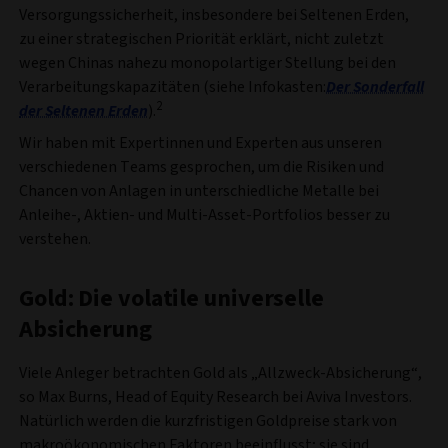
Versorgungssicherheit, insbesondere bei Seltenen Erden,
zu einer strategischen Priorität erklärt, nicht zuletzt
wegen Chinas nahezu monopolartiger Stellung bei den
Verarbeitungskapazitäten (siehe Infokasten:
Der Sonderfall
2
der Seltenen Erden
).
Wir haben mit Expertinnen und Experten aus unseren
verschiedenen Teams gesprochen, um die Risiken und
Chancen von Anlagen in unterschiedliche Metalle bei
Anleihe-, Aktien- und Multi-Asset-Portfolios besser zu
verstehen.
Gold: Die volatile universelle
Absicherung
Viele Anleger betrachten Gold als „Allzweck-Absicherung“,
so Max Burns, Head of Equity Research bei Aviva Investors.
Natürlich werden die kurzfristigen Goldpreise stark von
makroökonomischen Faktoren beeinflusst; sie sind