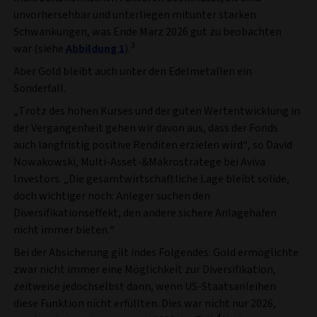
unvorhersehbar und unterliegen mitunter starken
Schwankungen, was Ende März 2026 gut zu beobachten
3
war (siehe
Abbildung 1
).
Aber Gold bleibt auch unter den Edelmetallen ein
Sonderfall.
„Trotz des hohen Kurses und der guten Wertentwicklung in
der Vergangenheit gehen wir davon aus, dass der Fonds
auch langfristig positive Renditen erzielen wird“, so David
Nowakowski, Multi-Asset-&Makrostratege bei Aviva
Investors. „Die gesamtwirtschaftliche Lage bleibt solide,
doch wichtiger noch: Anleger suchen den
Diversifikationseffekt, den andere sichere Anlagehäfen
nicht immer bieten.“
Bei der Absicherung gilt indes Folgendes: Gold ermöglichte
zwar nicht immer eine Möglichkeit zur Diversifikation,
zeitweise jedochselbst dann, wenn US-Staatsanleihen
diese Funktion nicht erfüllten. Dies war nicht nur 2026,
4