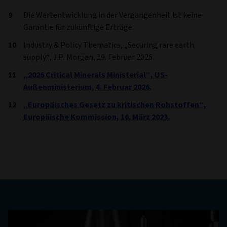
Die Wertentwicklung in der Vergangenheit ist keine
Garantie für zukünftige Erträge.
Industry & Policy Thematics, „Securing rare earth
supply“, J.P. Morgan, 19. Februar 2026.
„2026 Critical Minerals Ministerial“, US-
Außenministerium, 4. Februar 2026.
„Europäisches Gesetz zu kritischen Rohstoffen“,
Europäische Kommission, 16. März 2023.