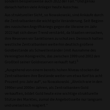
sondern beispielsweise auch 2022 der Fall.
Und genau
danach halten viele Anleger heute Ausschau.
Aus struktureller Sicht, so Nowakowski, sind Ankäufe durch
die Zentralbanken die wichtigste Veränderung. Seit Beginn
des russischen Angriffskriegs gegen die Ukraine im Jahr
2022 hat sich dieser Trend verstärkt, da Staaten versuchen,
ihre Reserven vor Sanktionen zu schützen. Dennoch halten
westliche Zentralbanken weiterhin deutlich größere
Goldbestände als Schwellenländer (mit Ausnahme des
Vereinigten Königreichs, das zwischen 1999 und 2002 den
5
Großteil seiner Goldreserven verkauft hat).
„Ausgehend von einem bereits hohen Niveau stocken die
Zentralbanken ihre Bestände weiter um etwa fünf bis acht
Prozent pro Jahr auf“, so Nowakowski. „Ähnlich wie in den
1990er und 2000er Jahren, als Zentralbanken Gold
verkauften, bildet Gold heute eine wichtige strukturelle
Stütze des Marktes, zumal die Angebotsseite nur langsam
und unelastisch reagiert.“