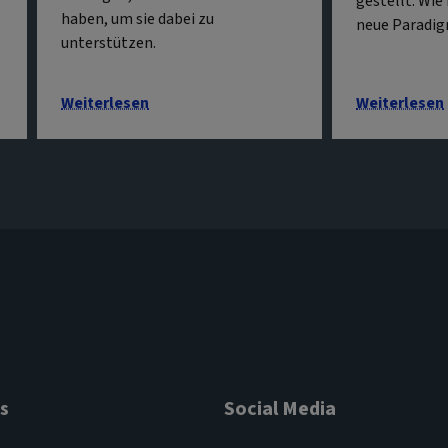
gestellt. Wie 
haben, um sie dabei zu
neue Paradi
unterstützen.
Weiterlesen
Weiterlesen
s
Social Media