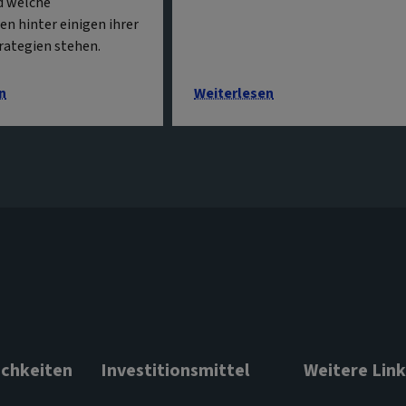
d welche
n hinter einigen ihrer
rategien stehen.
n
Weiterlesen
chkeiten
Investitionsmittel
Weitere Link