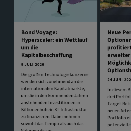
Bond Voyage:
Neue Per
Hyperscaler: ein Wettlauf
Optionen
um die
profitier
Kapitalbeschaffung
erweiter
Möglichk
9 JULI 2026
Optionsh
Die großen Technologiekonzerne
24 JUNI 20
wenden sich zunehmend an die
internationalen Kapitalmärkte,
In diesem B
um die in den kommenden Jahren
drei Portfo
anstehenden Investitionen in
Target Retu
Billionenhöhein KI-Infrastruktur
neuen Arten
zu finanzieren. Dabei nehmen
Portfolio e
sowohl das Tempo als auch das
potenzielle
Volumen dieser