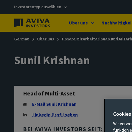
Investorentyp auswählen
Über uns
Nachhaltigkei
German
Über uns
Unsere Mitarbeiterinnen und Mitarb
Sunil Krishnan
Head of Multi-Asset
E-Mail Sunil Krishnan
Cookies
LinkedIn Profil sehen
Wir verwe
BEI AVIVA INVESTORS SEIT:
funktionie