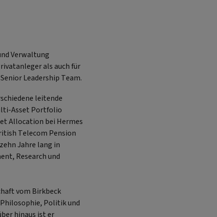
 und Verwaltung
rivatanleger als auch für
ts Senior Leadership Team.
rschiedene leitende
lti-Asset Portfolio
et Allocation bei Hermes
itish Telecom Pension
ehn Jahre lang in
ent, Research und
schaft vom Birkbeck
 Philosophie, Politik und
ber hinaus ist er