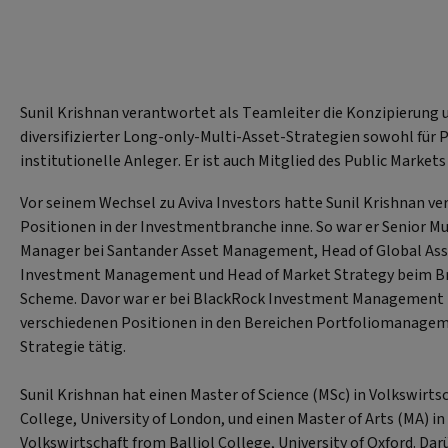
Sunil Krishnan verantwortet als Teamleiter die Konzipierung
diversifizierter Long-only-Multi-Asset-Strategien sowohl für P
institutionelle Anleger. Er ist auch Mitglied des Public Marke
Vor seinem Wechsel zu Aviva Investors hatte Sunil Krishnan ve
Positionen in der Investmentbranche inne. So war er Senior Mu
Manager bei Santander Asset Management, Head of Global Ass
Investment Management und Head of Market Strategy beim Br
Scheme. Davor war er bei BlackRock Investment Management z
verschiedenen Positionen in den Bereichen Portfoliomanagem
Strategie tätig.
Sunil Krishnan hat einen Master of Science (MSc) in Volkswirt
College, University of London, und einen Master of Arts (MA) in
Volkswirtschaft from Balliol College, University of Oxford. Darü