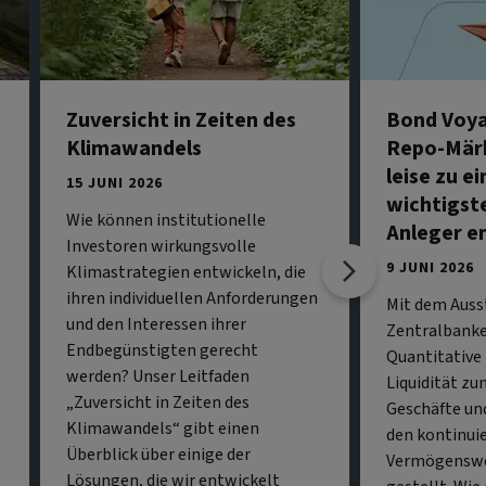
Zuversicht in Zeiten des
Bond Voya
Klimawandels
Repo-Märkt
leise zu e
15 JUNI 2026
wichtigst
Wie können institutionelle
Anleger e
Investoren wirkungsvolle
9 JUNI 2026
Klimastrategien entwickeln, die
ihren individuellen Anforderungen
Mit dem Auss
und den Interessen ihrer
Zentralbank
Endbegünstigten gerecht
Quantitative 
werden? Unser Leitfaden
Liquidität z
„Zuversicht in Zeiten des
Geschäfte un
Klimawandels“ gibt einen
den kontinui
Überblick über einige der
Vermögenswe
Lösungen, die wir entwickelt