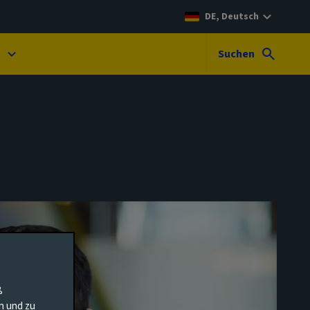
DE, Deutsch
t
Suchen
ß
en und zu