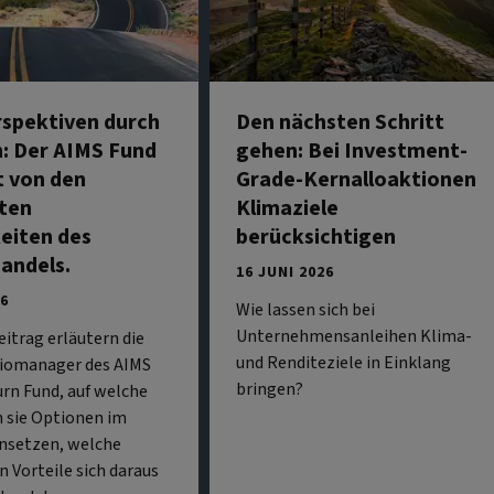
spektiven durch
Den nächsten Schritt
: Der AIMS Fund
gehen: Bei Investment-
t von den
Grade-Kernalloaktionen
ten
Klimaziele
eiten des
berücksichtigen
andels.
16 JUNI 2026
26
Wie lassen sich bei
Unternehmensanleihen Klima-
eitrag erläutern die
und Renditeziele in Einklang
liomanager des AIMS
bringen?
rn Fund, auf welche
 sie Optionen im
insetzen, welche
n Vorteile sich daraus