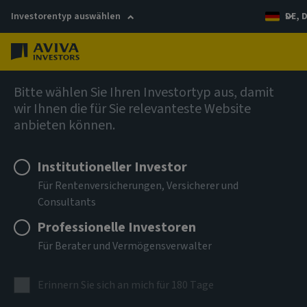
Investorentyp auswählen
DE, 
Menü
AIQ Investment Thinking
Bitte wählen Sie Ihren Investortyp aus, damit
wir Ihnen die für Sie relevanteste Website
Mehr Möglichkeiten
anbieten können.
durch den Einsatz von
Institutioneller Investor
Optionen
Für Rentenversicherungen, Versicherer und
Consultants
Professionelle Investoren
Der AIMS Fund profitiert von den erweiterten
Für Berater und Vermögensverwalter
Möglichkeiten des Optionshandels.
Erinnern Sie sich an mich für 180 Tage