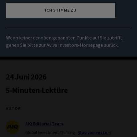
ICH STIMME ZU
Wenn keiner der oben genannten Punkte auf Sie zutrifft,
gehen Sie bitte zur Aviva Investors-Homepage zurück.
24 Juni 2026
5-Minuten-Lektüre
AUTOR
AIQ Editorial Team
Global Investment Thinking
@avivainvestors