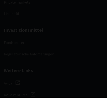
Private markets
Liquidität
Investitionsmittel
Fondscenter
Regulatorische Anforderungen
Weitere Links
Aviva
Aviva Ventures
Karriere