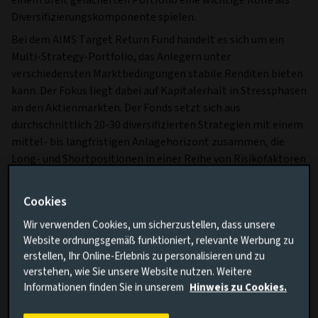
einem breit gefächerten Portfolio eine wichtige Rolle als
Diversifizierungskomponente spielen.
Bei dem AIMS Target Return Fund handelt es sich um ein
Multi-Strategy-Portfolio, das Anlegern unter
verschiedensten Marktbedingungen stabile Renditen bieten
kann. Der Fokus liegt dabei auf Kapitalerhalt in Stressphasen
an den Aktienmärkten. Der Fonds setzt sich aus
durchschnittlich 20-30 diversifizierten Strategien mit einem
mittel- bis langfristigen Anlagehorizont zusammen, die
Long- und Shortpositionen in einer Reihe von Risikofaktoren
eingehen können.
Cookies
Was spricht für ein Investment in dieses
Wir verwenden Cookies, um sicherzustellen, dass unsere
Marktsegment?
Website ordnungsgemäß funktioniert, relevante Werbung zu
Der AIMS Target Return ist im Gegensatz zu klassischen
erstellen, Ihr Online-Erlebnis zu personalisieren und zu
verstehen, wie Sie unsere Website nutzen. Weitere
Portfolios ein benchmarkunabhängiger Fonds. Dem AIMS
Informationen finden Sie in unserem
Hinweis zu Cookies.
Target Return liegt ein Multi-Strategy-Ansatz zur
Optimierung der Auszahlungsverteilung sowie zur