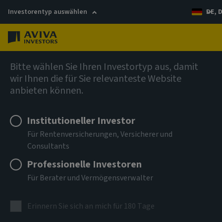
Investorentyp auswählen
DE, 
Menü
Multi-Asset- & Multi-Strategy-Lösungen
Bitte wählen Sie Ihren Investortyp aus, damit
wir Ihnen die für Sie relevanteste Website
anbieten können.
Aviva Investors Multi-
Institutioneller Investor
Strategy (AIMS) Target
Für Rentenversicherungen, Versicherer und
Return Fund (SICAV)
Consultants
Professionelle Investoren
Für Berater und Vermögensverwalter
Ziel des AIMS Target Return Fund ist langfristiges
Kapitalwachstum bei geringer Volatilität in sämtlichen
Erinnern Sie sich an mich für 180 Tage
Marktzyklen, gestützt auf unser weltweites Know-how.