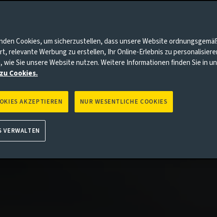
nnten Punkte auf Sie zutrifft, gehen Sie bitte zur Aviva Investo
nden Cookies, um sicherzustellen, dass unsere Website ordnungsgemä
rt, relevante Werbung zu erstellen, Ihr Online-Erlebnis zu personalisier
, wie Sie unsere Website nutzen. Weitere Informationen finden Sie in 
zu Cookies.
OOKIES AKZEPTIEREN
NUR WESENTLICHE COOKIES
S VERWALTEN