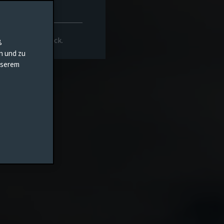
rs-Homepage zurück.
ß
en und zu
unserem