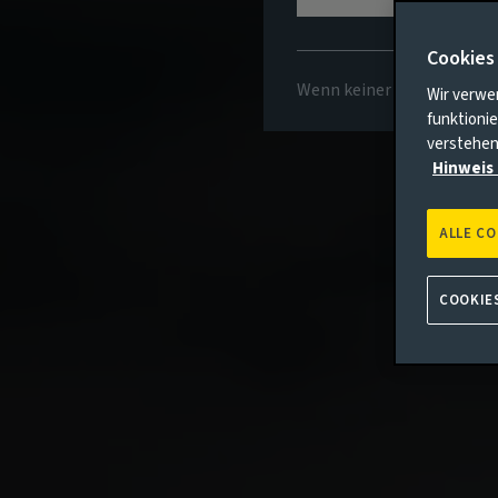
Cookies
Wenn keiner der oben gena
Wir verwe
funktionie
verstehen
Hinweis 
ALLE C
COOKIE