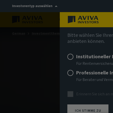
Investorentyp auswählen
Über uns
Nachhaltigkei
German
Investmentthemen
AIQ Investment Thinking
Bitte wählen Sie Ihre
anbieten können.
Institutioneller
Für Rentenversicheru
Professionelle 
Für Berater und Ver
Erinnern Sie sich an 
ICH STIMME ZU