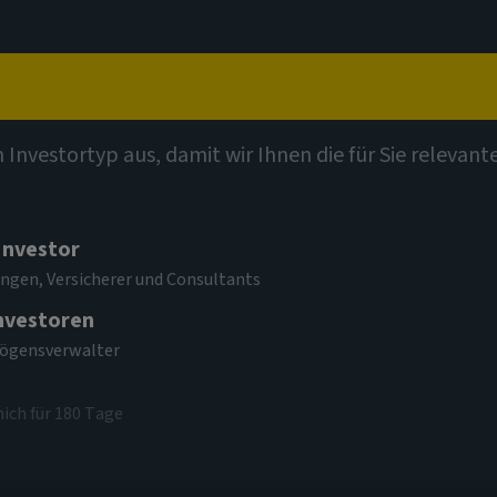
t
Kompetenzen
Investmentthemen
Kontak
n Investortyp aus, damit wir Ihnen die für Sie relevan
 Investor
ngen, Versicherer und Consultants
Investoren
mögensverwalter
mich für 180 Tage