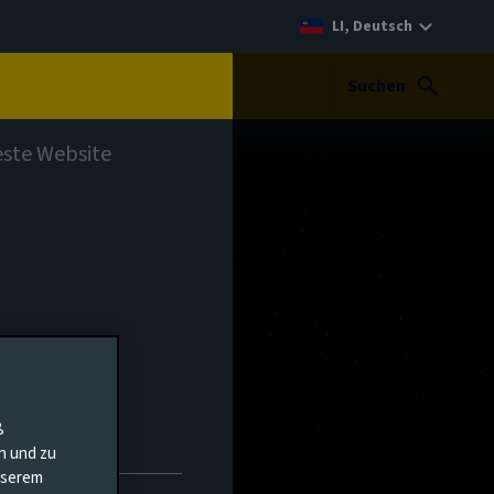
LI, Deutsch
t
Suchen
teste Website
ß
en und zu
unserem