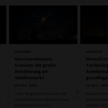
ANLEIHEN
ANLEIHEN
Verschwommene
Mensch un
Grenzen: die große
Technolog
Annäherung am
Anleihem
Anleihemarkt
grundlege
16 OKT. 2025
15 OKT. 2025
In der Vergangenheit waren die
Das weitverz
D
verschiedenen Anlageklassen am
Universum de
Anleihemarkt von klar
befindet sich