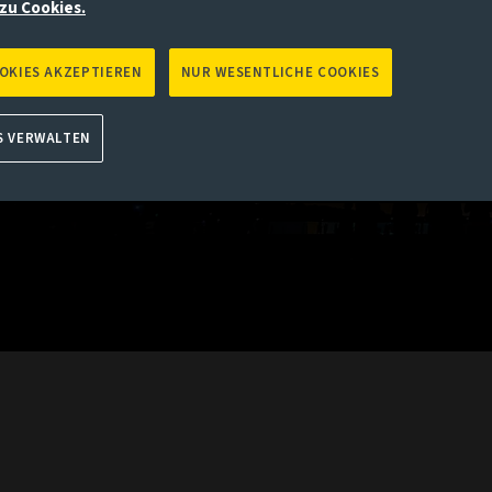
zu Cookies.
nnten Punkte auf Sie zutrifft, gehen Sie bitte zur Aviva Investo
end
OOKIES AKZEPTIEREN
NUR WESENTLICHE COOKIES
S VERWALTEN