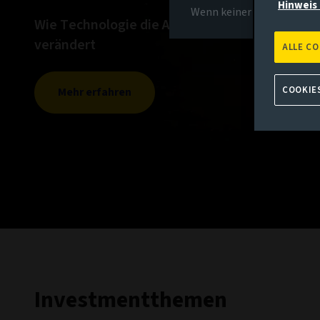
Hinweis 
Wenn keiner der oben gena
Wie Technologie die Anleihemärkte grundleg
verändert
ALLE C
COOKIE
Mehr erfahren
Investmentthemen