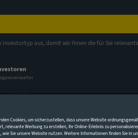
t
Kompetenzen
Investmentthemen
Kontak
n Investortyp aus, damit wir Ihnen die für Sie relevan
Investoren
mögensverwalter
mich für 180 Tage
 Maschine
nden Cookies, um sicherzustellen, dass unsere Website ordnungsgemä
rt, relevante Werbung zu erstellen, Ihr Online-Erlebnis zu personalisier
, wie Sie unsere Website nutzen. Weitere Informationen finden Sie in 