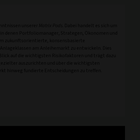
enntnissen unserer
Matrix Pods
. Dabei handelt es sich um
, in denen Portfoliomanager, Strategen, Ökonomen und
zukunftsorientierte, konsensbasierte
Anlageklassen am Anleihemarkt zu entwickeln. Dies
Blick auf die wichtigsten Risikofaktoren und trägt dazu
gezielter auszurichten und über die wichtigsten
t hinweg fundierte Entscheidungen zu treffen.