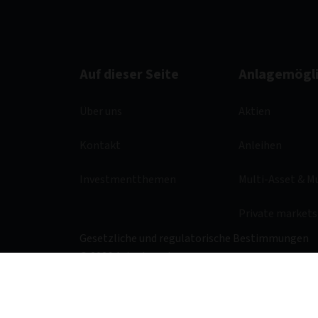
Auf dieser Seite
Anlagemögli
Über uns
Aktien
Kontakt
Anleihen
Investmentthemen
Multi-Asset & M
Private markets
Gesetzliche und regulatorische Bestimmungen
© 2026 Aviva Investors