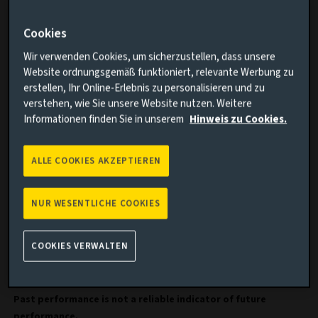
Income-Portfolios kombinieren
Cookies
In den Jahren nach der Finanzkrise, die von engen Spreads
bei Unternehmensanleihen und geringen
Wir verwenden Cookies, um sicherzustellen, dass unsere
Website ordnungsgemäß funktioniert, relevante Werbung zu
Renditeunterschieden geprägt waren, orientierten sich
erstellen, Ihr Online-Erlebnis zu personalisieren und zu
Anleger in festverzinslichen Wertpapieren zur Erzielung
verstehen, wie Sie unsere Website nutzen. Weitere
von Renditen stark am Kredit-Beta, also der Richtung des
Informationen finden Sie in unserem
Hinweis zu Cookies.
Gesamtmarktes, und weniger am Kredit-Alpha, das auf
einer starken Wertpapierauswahl basiert.
ALLE COOKIES AKZEPTIEREN
Dieser Beta-orientierte Ansatz lieferte in Bullenmärkten
starke Ergebnisse, machte die Portfolios jedoch anfällig für
Phasen steigender Spreads, in denen die Risikoaversion
NUR WESENTLICHE COOKIES
zunahm und es zu starken Kursrückgängen kam
(siehe
Abbildung 1
).
COOKIES VERWALTEN
Abbildung 1: Excess returns highly correlated to market
direction
Past performance is not a reliable indicator of future
performance.