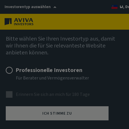
Investorentyp auswählen
LI, 
Menü
Investmentthemen
Bitte wählen Sie Ihren Investortyp aus, damit
wir Ihnen die für Sie relevanteste Website
Weit mehr als nur
anbieten können.
Effizienz
Professionelle Investoren
Für Berater und Vermögensverwalter
Resiliente Anlageportfolios
Erinnern Sie sich an mich für 180 Tage
ICH STIMME ZU