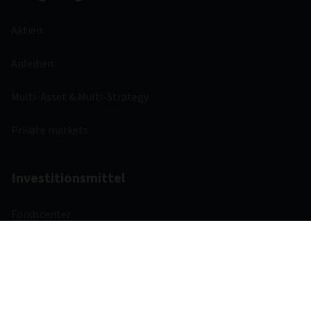
Aktien
Anleihen
Multi-Asset & Multi-Strategy
Private markets
Investitionsmittel
Fondscenter
Regulatorische Anforderungen
Weitere Links