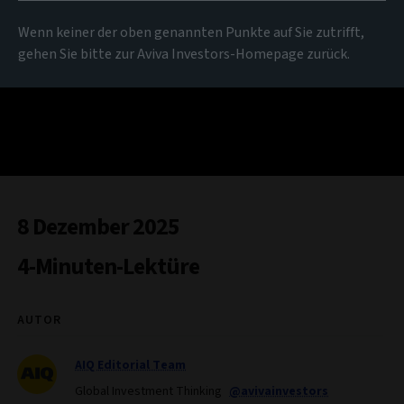
Wenn keiner der oben genannten Punkte auf Sie zutrifft,
gehen Sie bitte zur Aviva Investors-Homepage zurück.
8 Dezember 2025
4-Minuten-Lektüre
AUTOR
AIQ Editorial Team
Global Investment Thinking
@avivainvestors