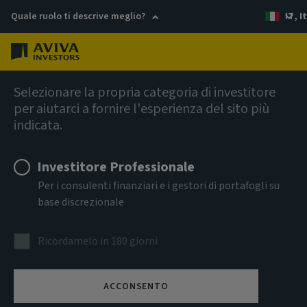
Quale ruolo ti descrive meglio?
IT, I
Menu
Italian
Selezionare la propria categoria di investitore
per aiutarci a fornire l'esperienza del sito più
indicata.
Investitore Professionale
Per i consulenti finanziari e i gestori di portafogli su
base discrezionale
Ricordamelo in 180 giorni
ACCONSENTO