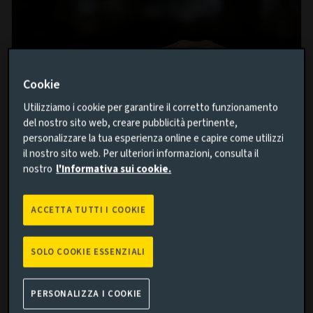
Cookie
Utilizziamo i cookie per garantire il corretto funzionamento
del nostro sito web, creare pubblicità pertinente,
personalizzare la tua esperienza online e capire come utilizzi
il nostro sito web. Per ulteriori informazioni, consulta il
nostro
l'Informativa sui cookie.
AZIONI
Calma e perseveranza premiano nel
ACCETTA TUTTI I COOKIE
lungo periodo: l'importanza della
diversificazione e dei dividendi in
SOLO COOKIE ESSENZIALI
contesti di mercato incerti
25 GIU 2025
PERSONALIZZA I COOKIE
Il global equity income fund manager Richard