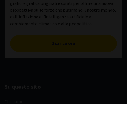
grafici e grafica originali e curati per offrire una nuova
prospettiva sulle forze che plasmano il nostro mondo,
dall'inflazione e l'intelligenza artificiale al
cambiamento climatico e alla geopolitica.
Scarica ora
Su questo sito
Chi siamo
Contattaci