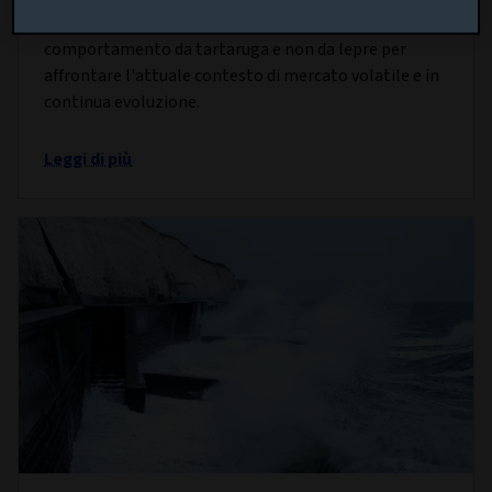
Saldanha spiega perché è il momento di assumere un
comportamento da tartaruga e non da lepre per
affrontare l'attuale contesto di mercato volatile e in
continua evoluzione.
Leggi di più