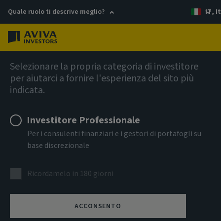
Quale ruolo ti descrive meglio?
IT, I
Menu
AIQ Investment Thinking
Selezionare la propria categoria di investitore
per aiutarci a fornire l'esperienza del sito più
indicata.
Investitore Professionale
Per i consulenti finanziari e i gestori di portafogli su
base discrezionale
Ricordamelo in 180 giorni
ACCONSENTO