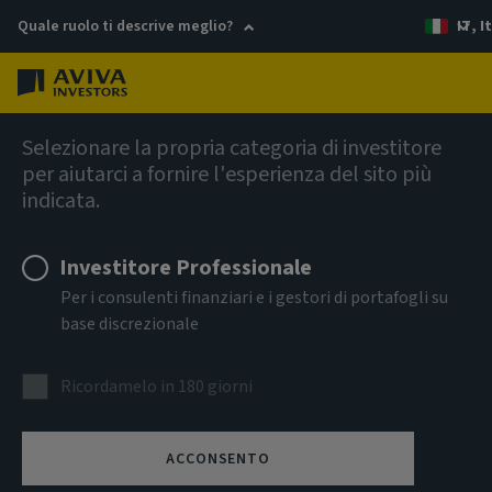
Quale ruolo ti descrive meglio?
IT, I
Menu
AIQ Investment Thinking
Selezionare la propria categoria di investitore
per aiutarci a fornire l'esperienza del sito più
Fiducia in un
indicata.
clima mutevole
Investitore Professionale
Per i consulenti finanziari e i gestori di portafogli su
Una guida pratica per gli investitori con ambizioni
base discrezionale
climatiche
Ricordamelo in 180 giorni
ACCONSENTO