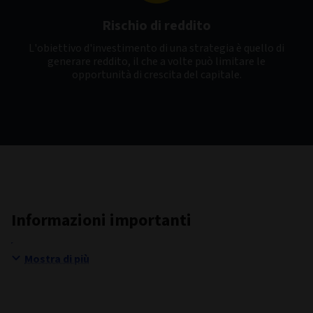
Rischio di reddito
L'obiettivo d'investimento di una strategia è quello di
generare reddito, il che a volte può limitare le
opportunità di crescita del capitale.
Informazioni importanti
Mostra di più