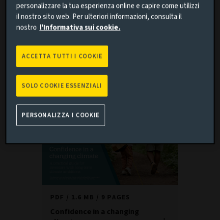
personalizzare la tua esperienza online e capire come utilizzi
esigenze di performance nel breve termine e rischi
il nostro sito web. Per ulteriori informazioni, consulta il
climatici di lungo periodo, evoluzione della normativa nelle
nostro
l'Informativa sui cookie.
diverse giurisdizioni e incertezza riguardo ai tempi e alle
modalità della transizione. In questo contesto, non esiste
una soluzione valida per tutti. Ogni investitore necessita
ACCETTA TUTTI I COOKIE
invece di un approccio personalizzato, che parta dalla sua
situazione attuale.
SOLO COOKIE ESSENZIALI
PERSONALIZZA I COOKIE
PDF
1.6 MB
9 PAGES
Confidence in a changing