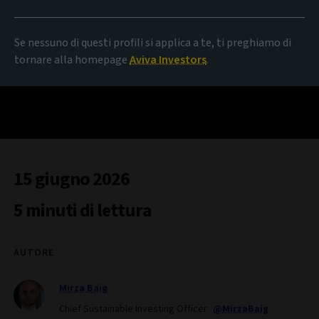
Se nessuno di questi profili si applica a te, ti preghiamo di
tornare alla homepage
Aviva Investors
.
15 giugno 2026
5 minuti di lettura
AUTORE
Mirza Baig
Chief Sustainable Investing Officer
@MirzaBaig