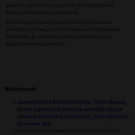
generare opportunità – e gli stessi processi possono
aiutare gli investitori a individuarle.
Il caos non scompare; anzi, sta diventando la nuova
normalità. Tuttavia, concentrandosi su ciò che possono
controllare, gli investitori possono affrontarlo con
maggiore chiarezza e fiducia.
Riferimenti
Joanna Tucka e Richard Saldanha, "Picco di paura,
ottime opportunità: perché le azioni del settore
sanitario potrebbero risollevarsi", Aviva Investors,
13 ottobre 2025.
Le società menzionate sono esclusivamente a fini