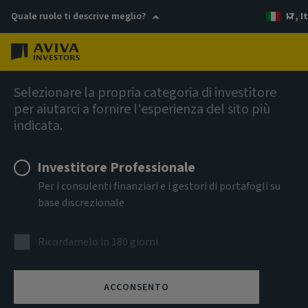
Quale ruolo ti descrive meglio?
IT, I
Menu
AIQ Investment Thinking
Selezionare la propria categoria di investitore
per aiutarci a fornire l'esperienza del sito più
Concentrarsi su ciò che
indicata.
si può controllare
Investitore Professionale
Per i consulenti finanziari e i gestori di portafogli su
Investire con focus in mezzo al caos costante
base discrezionale
Ricordamelo in 180 giorni
ACCONSENTO