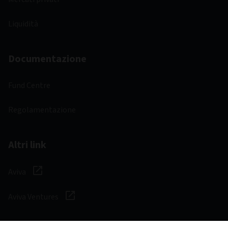
Liquidità
Documentazione
Fund Centre
Regolamentazione
Altri link
Aviva
Aviva Ventures