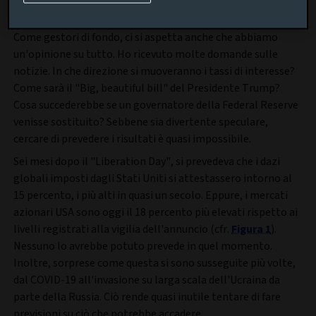
Scopri di più
Come gestori di fondo, ci si aspetta anche che abbiamo
un'opinione su tutto. Ho ricevuto molte domande sulle
notizie. In che direzione si muoveranno i tassi di interesse?
Come sarà il "Big, beautiful bill" del Presidente Trump?
Cosa succederebbe se un governatore della Federal Reserve
venisse sostituito? Sebbene sia divertente speculare,
cercare di prevedere i risultati è quasi impossibile.
Sei mesi dopo il "Liberation Day", si prevedeva che i dazi
globali imposti dagli Stati Uniti si attestassero intorno al
15 percento, i più alti in quasi un secolo. Eppure, i mercati
azionari USA sono oggi il 18 percento più elevati rispetto ai
livelli registrati alla vigilia dell'annuncio (cfr.
Figura 1
).
Nessuno lo avrebbe potuto prevede in quel momento.
Inoltre, sorprese come questa si sono susseguite più volte,
dal COVID-19 all'invasione su larga scala dell'Ucraina da
parte della Russia. Ciò rende quasi inutile tentare di fare
previsioni su ciò che potrebbe accadere.