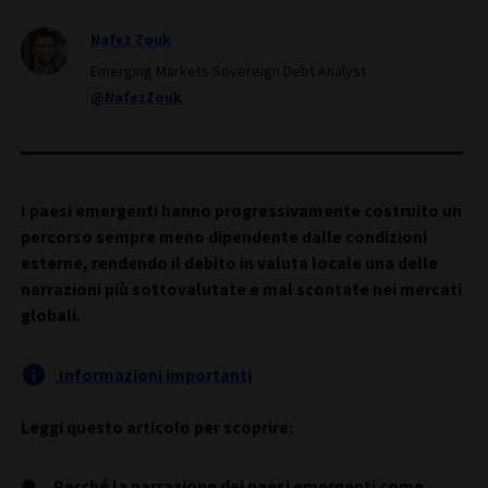
Nafez Zouk
Emerging Markets Sovereign Debt Analyst
@NafezZouk
I paesi emergenti hanno progressivamente costruito un
percorso sempre meno dipendente dalle condizioni
esterne, rendendo il debito in valuta locale una delle
narrazioni più sottovalutate e mal scontate nei mercati
globali.
Informazioni importanti
Leggi questo articolo per scoprire:
Perché la narrazione dei paesi emergenti come