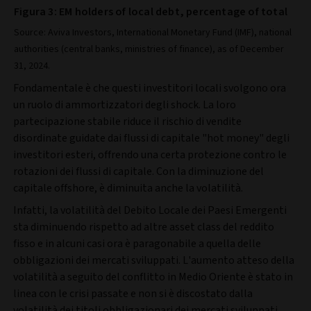
Figura 3: EM holders of local debt, percentage of total
Source: Aviva Investors, International Monetary Fund (IMF), national
authorities (central banks, ministries of finance), as of December
31, 2024.
Fondamentale è che questi investitori locali svolgono ora
un ruolo di ammortizzatori degli shock. La loro
partecipazione stabile riduce il rischio di vendite
disordinate guidate dai flussi di capitale "hot money" degli
investitori esteri, offrendo una certa protezione contro le
rotazioni dei flussi di capitale. Con la diminuzione del
capitale offshore, è diminuita anche la volatilità.
Infatti, la volatilità del Debito Locale dei Paesi Emergenti
sta diminuendo rispetto ad altre asset class del reddito
fisso e in alcuni casi ora è paragonabile a quella delle
obbligazioni dei mercati sviluppati. L'aumento atteso della
volatilità a seguito del conflitto in Medio Oriente è stato in
linea con le crisi passate e non si è discostato dalla
volatilità dei titoli obbligazionari dei mercati sviluppati