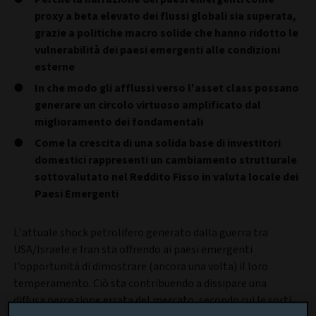
proxy a beta elevato dei flussi globali sia superata,
grazie a politiche macro solide che hanno ridotto le
vulnerabilità dei paesi emergenti alle condizioni
esterne
In che modo gli afflussi verso l'asset class possano
generare un circolo virtuoso amplificato dal
miglioramento dei fondamentali
Come la crescita di una solida base di investitori
domestici rappresenti un cambiamento strutturale
sottovalutato nel Reddito Fisso in valuta locale dei
Paesi Emergenti
L'attuale shock petrolifero generato dalla guerra tra
USA/Israele e Iran sta offrendo ai paesi emergenti
l'opportunità di dimostrare (ancora una volta) il loro
temperamento. Ciò sta contribuendo a dissipare una
diffusa percezione errata del mercato, secondo cui le sorti