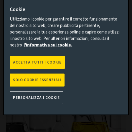
dei paesi emergenti siano determinate da condizioni
esterne, quali il ciclo del dollaro USA o episodi di improvvise
Cookie
interruzioni dei flussi di capitale, come è avvenuto nel caso
Utilizziamo i cookie per garantire il corretto funzionamento
del Taper Tantrum del 2013.
del nostro sito web, creare pubblicità pertinente,
In base a tale percezione errata, sono i flussi di capitale,
personalizzare la tua esperienza online e capire come utilizzi
anziché i fondamentali, a rappresentare il fattore
il nostro sito web. Per ulteriori informazioni, consulta il
nostro
l'Informativa sui cookie.
determinante dei rendimenti. Più di recente, tale opinione
è stata rafforzata dal cosiddetto "debasement trade" e
dalla corsa all'aumento dell'allocazione verso asset non
ACCETTA TUTTI I COOKIE
denominati in dollari. In questa narrazione, i paesi
emergenti vengono di fatto presentati come un proxy a
SOLO COOKIE ESSENZIALI
beta elevato della liquidità globale.
PERSONALIZZA I COOKIE