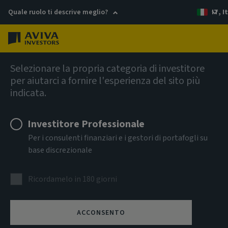
Quale ruolo ti descrive meglio?
IT, I
Menu
AIQ Investment Thinking
Selezionare la propria categoria di investitore
per aiutarci a fornire l'esperienza del sito più
Bond Voyage
indicata.
Investitore Professionale
I paesi emergenti sono cambiati: perché i mercati non
Per i consulenti finanziari e i gestori di portafogli su
dovrebbero valutarli come nel 2013
base discrezionale
Ricordamelo in 180 giorni
ACCONSENTO