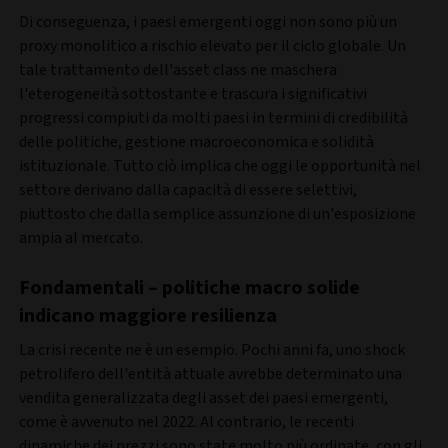
Di conseguenza, i paesi emergenti oggi non sono più un
proxy monolitico a rischio elevato per il ciclo globale. Un
tale trattamento dell'asset class ne maschera
l'eterogeneità sottostante e trascura i significativi
progressi compiuti da molti paesi in termini di credibilità
delle politiche, gestione macroeconomica e solidità
istituzionale. Tutto ciò implica che oggi le opportunità nel
settore derivano dalla capacità di essere selettivi,
piuttosto che dalla semplice assunzione di un'esposizione
ampia al mercato.
Fondamentali – politiche macro solide
indicano maggiore resilienza
La crisi recente ne è un esempio. Pochi anni fa, uno shock
petrolifero dell'entità attuale avrebbe determinato una
vendita generalizzata degli asset dei paesi emergenti,
come è avvenuto nel 2022. Al contrario, le recenti
dinamiche dei prezzi sono state molto più ordinate, con gli