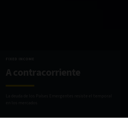
FIXED INCOME
A contracorriente
La deuda de los Países Emergentes resiste el temporal
en los mercados
19 mayo 2025