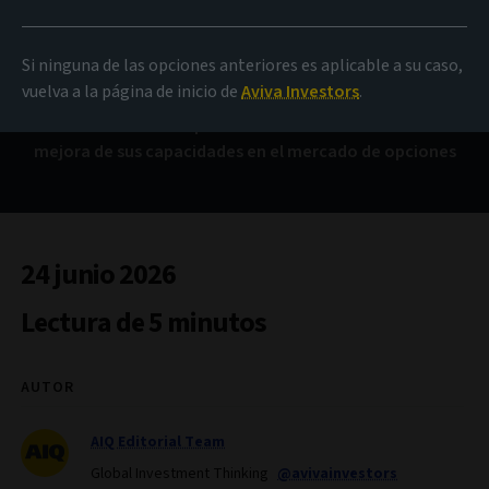
Amplíe sus opciones
Si ninguna de las opciones anteriores es aplicable a su caso,
vuelva a la página de inicio de
Aviva Investors
.
El fondo AIMS está experimentando los beneficios de la
mejora de sus capacidades en el mercado de opciones
24 junio 2026
Lectura de 5 minutos
AUTOR
AIQ Editorial Team
Global Investment Thinking
@avivainvestors