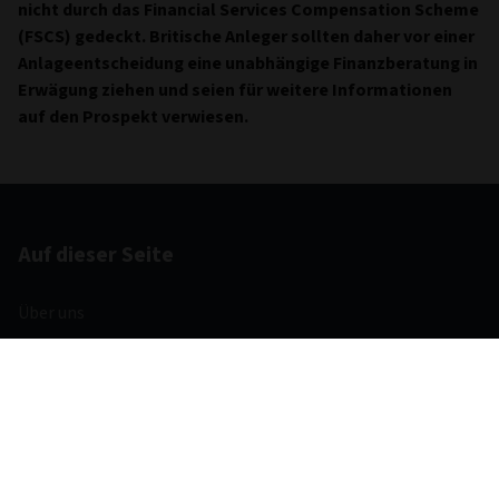
nicht durch das Financial Services Compensation Scheme
(FSCS) gedeckt. Britische Anleger sollten daher vor einer
Anlageentscheidung eine unabhängige Finanzberatung in
Erwägung ziehen und seien für weitere Informationen
auf den Prospekt verwiesen.
Auf dieser Seite
Über uns
Kontakt
Investmentthemen
Anlagemöglichkeiten