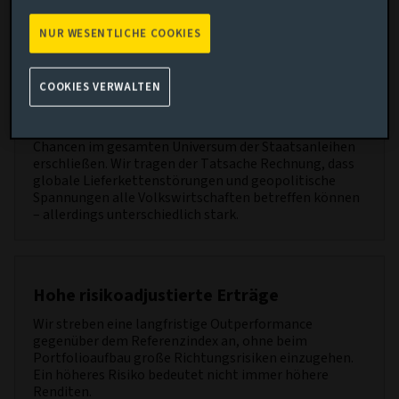
Unser Ansatz verfolgt folgende Ziele:
NUR WESENTLICHE COOKIES
COOKIES VERWALTEN
Diversifizierte Ertragsquellen
Dank unseres global vernetzten Ansatzes können wir
Chancen im gesamten Universum der Staatsanleihen
erschließen. Wir tragen der Tatsache Rechnung, dass
globale Lieferkettenstörungen und geopolitische
Spannungen alle Volkswirtschaften betreffen können
– allerdings unterschiedlich stark.
Hohe risikoadjustierte Erträge
Wir streben eine langfristige Outperformance
gegenüber dem Referenzindex an, ohne beim
Portfolioaufbau große Richtungsrisiken einzugehen.
Ein höheres Risiko bedeutet nicht immer höhere
Renditen.