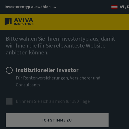
Investorentyp auswählen
AT, 
Menü
Anleihen
Bitte wählen Sie Ihren Investortyp aus, damit
wir Ihnen die für Sie relevanteste Website
anbieten können.
Global Sovereign Bond
Institutioneller Investor
Fund (SICAV) von Aviva
Für Rentenversicherungen, Versicherer und
Investors
Consultants
Erinnern Sie sich an mich für 180 Tage
Diversifikation und robuste Erträge mit globalen
Staatsanleihen.
ICH STIMME ZU