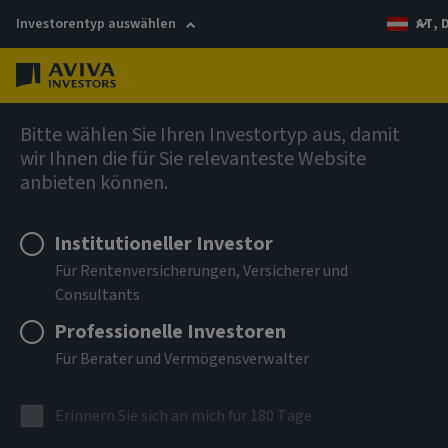
Investorentyp auswählen
AT, 
Menü
Private Markets
Bitte wählen Sie Ihren Investortyp aus, damit
wir Ihnen die für Sie relevanteste Website
anbieten können.
Institutioneller Investor
Für Rentenversicherungen, Versicherer und
Consultants
Private Debt
Professionelle Investoren
Für Berater und Vermögensverwalter
In der Originierung und Strukturierung kann unser Team
auf über 40 Jahre Erfahrung mit Private Debt und Co-
Erinnern Sie sich an mich für 180 Tage
Investments bei der Aviva Group zurückgreifen und