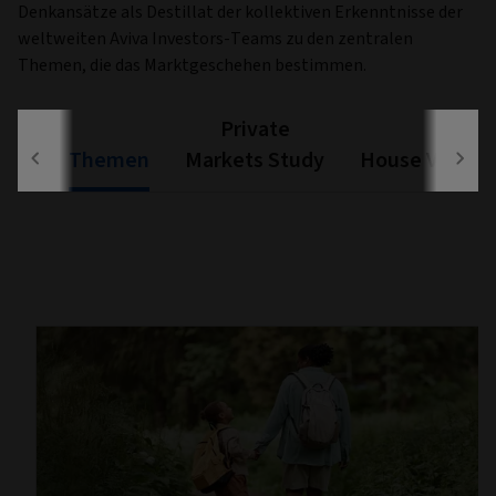
Denkansätze als Destillat der kollektiven Erkenntnisse der
weltweiten Aviva Investors-Teams zu den zentralen
Themen, die das Marktgeschehen bestimmen.
Private
Themen
Markets Study
House View