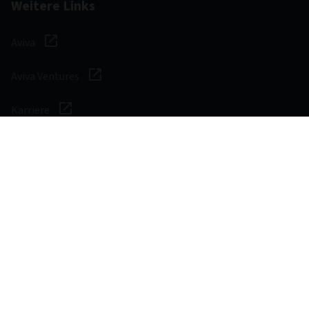
Weitere Links
Aviva
Aviva Ventures
Karriere
Social Media
Gesetzliche und
Zugänglichkeit
regulatorische
Hinweis zu Cookies
Bestimmungen
Verwaltung von Cookies
Datenschutzerklärung