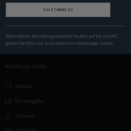
Transaktionen so passgenau auf Anlegerziele wie
risikobereinigte Renditen, Kongruenz von
ICH STIMME ZU
Verbindlichkeiten- und Cashflowprofil und
Diversifizierung zuschneiden.
Wenn keiner der oben genannten Punkte auf Sie zutrifft,
Private Markets Study herunterladen
gehen Sie bitte zur Aviva Investors-Homepage zurück.
Auf dieser Seite
Ansatz
Strategien
Risiken