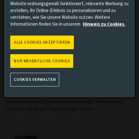
Website ordnungsgemäß funktioniert, relevante Werbung zu
kennzahlenbasierte Schutzklauseln (Financial Covenants)
erstellen, Ihr Online-Erlebnis zu personalisieren und zu
und gegebenenfalls auch Vorrangigkeit in der
verstehen, wie Sie unsere Website nutzen. Weitere
Kapitalstruktur. Unser unabhängiges Credit-Research-Team
Informationen finden Sie in unserem
Hinweis zu Cookies.
gewährleistet solide Governance, und wir verfügen über
einen disziplinierten und strengen Anlageprozess.
ALLE COOKIES AKZEPTIEREN
Was spricht für ein Investment in dieses
Marktsegment?
NUR WESENTLICHE COOKIES
Private-Debt-Lösungen haben stabile, konstante Cashflows
zu bieten und sind damit eine interessante Option im
COOKIES VERWALTEN
Hinblick auf Ertrags- und Liability-Matching-Ziele. Mit
Illiquiditätsprämien und maßgeschneiderten Strukturen
versprechen sie attraktive risikobereinigte Renditen im
Einklang mit langfristigen Anlegerzielen.